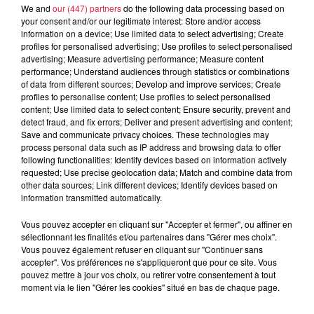
We and
our (447) partners
do the following data processing based on
5 août 2026
Europa-Park : des précisons sur
your consent and/or our legitimate interest: Store and/or access
information on a device; Use limited data to select advertising; Create
l’après Euro-Mir
profiles for personalised advertising; Use profiles to select personalised
advertising; Measure advertising performance; Measure content
performance; Understand audiences through statistics or combinations
of data from different sources; Develop and improve services; Create
profiles to personalise content; Use profiles to select personalised
content; Use limited data to select content; Ensure security, prevent and
detect fraud, and fix errors; Deliver and present advertising and content;
Save and communicate privacy choices. These technologies may
Dans la même série
process personal data such as IP address and browsing data to offer
following functionalities: Identify devices based on information actively
requested; Use precise geolocation data; Match and combine data from
other data sources; Link different devices; Identify devices based on
Sabrine Zayani
information transmitted automatically.
Les interviews des artistes Top Music
Vous pouvez accepter en cliquant sur "Accepter et fermer", ou affiner en
sélectionnant les finalités et/ou partenaires dans "Gérer mes choix".
Vous pouvez également refuser en cliquant sur "Continuer sans
accepter". Vos préférences ne s'appliqueront que pour ce site. Vous
pouvez mettre à jour vos choix, ou retirer votre consentement à tout
Amir, il revient sur ses 10 ans de
moment via le lien "Gérer les cookies" situé en bas de chaque page.
carrière !