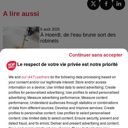
A lire aussi
6 août 2026
À Hoerdt, de l’eau brune sort des
robinets
Continuer sans accepter
Le respect de votre vie privée est notre priorité
6 août 2026
Tags antisémites à Strasbourg :
We and
our (447) partners
do the following data processing based on
Catherine Trautmann réagit
your consent and/or our legitimate interest: Store and/or access
information on a device; Use limited data to select advertising; Create
profiles for personalised advertising; Use profiles to select personalised
advertising; Measure advertising performance; Measure content
performance; Understand audiences through statistics or combinations
6 août 2026
of data from different sources; Develop and improve services; Create
Au zoo de Mulhouse : rencontre
profiles to personalise content; Use profiles to select personalised
avec les flamants rouges
content; Use limited data to select content; Ensure security, prevent and
detect fraud, and fix errors; Deliver and present advertising and content;