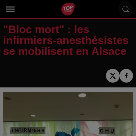
"Bloc mort" : les
infirmiers-anesthésistes
se mobilisent en Alsace