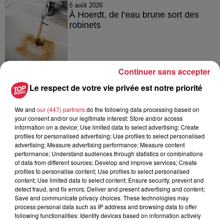
6 août 2026
À Hoerdt, de l’eau brune sort des
robinets
Continuer sans accepter
6 août 2026
Tags antisémites à Strasbourg :
Le respect de votre vie privée est notre priorité
Catherine Trautmann réagit
We and
our (447) partners
do the following data processing based on
your consent and/or our legitimate interest: Store and/or access
information on a device; Use limited data to select advertising; Create
profiles for personalised advertising; Use profiles to select personalised
6 août 2026
advertising; Measure advertising performance; Measure content
Au zoo de Mulhouse : rencontre
performance; Understand audiences through statistics or combinations
avec les flamants rouges
of data from different sources; Develop and improve services; Create
profiles to personalise content; Use profiles to select personalised
content; Use limited data to select content; Ensure security, prevent and
detect fraud, and fix errors; Deliver and present advertising and content;
Save and communicate privacy choices. These technologies may
process personal data such as IP address and browsing data to offer
following functionalities: Identify devices based on information actively