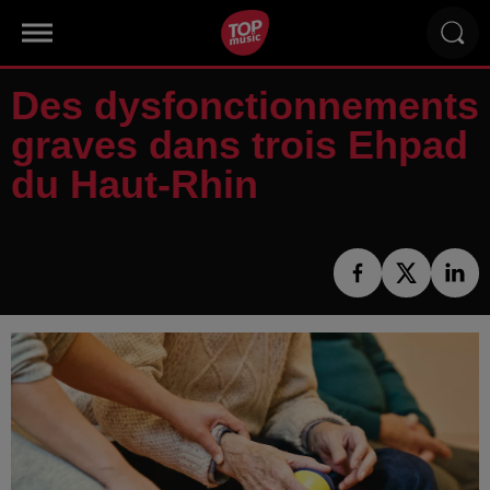
Des dysfonctionnements
graves dans trois Ehpad
du Haut-Rhin