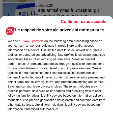
6 août 2026
Tags antisémites à Strasbourg :
Catherine Trautmann réagit
Continuer sans accepter
Le respect de votre vie privée est notre priorité
6 août 2026
We and
our (447) partners
do the following data processing based on
Au zoo de Mulhouse : rencontre
your consent and/or our legitimate interest: Store and/or access
avec les flamants rouges
information on a device; Use limited data to select advertising; Create
profiles for personalised advertising; Use profiles to select personalised
advertising; Measure advertising performance; Measure content
performance; Understand audiences through statistics or combinations
of data from different sources; Develop and improve services; Create
profiles to personalise content; Use profiles to select personalised
content; Use limited data to select content; Ensure security, prevent and
detect fraud, and fix errors; Deliver and present advertising and content;
À découvrir également
Save and communicate privacy choices. These technologies may
process personal data such as IP address and browsing data to offer
following functionalities: Identify devices based on information actively
requested; Use precise geolocation data; Match and combine data from
other data sources; Link different devices; Identify devices based on
information transmitted automatically.