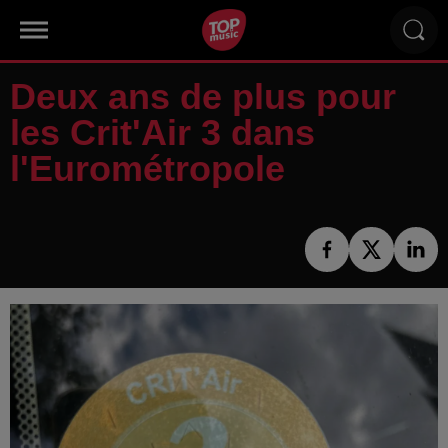
Deux ans de plus pour
les Crit'Air 3 dans
l'Eurométropole