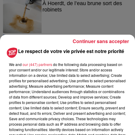
À Hoerdt, de l’eau brune sort des
robinets
6 août 2026
Continuer sans accepter
Tags antisémites à Strasbourg :
Catherine Trautmann réagit
Le respect de votre vie privée est notre priorité
We and
our (447) partners
do the following data processing based on
your consent and/or our legitimate interest: Store and/or access
information on a device; Use limited data to select advertising; Create
6 août 2026
profiles for personalised advertising; Use profiles to select personalised
Au zoo de Mulhouse : rencontre
advertising; Measure advertising performance; Measure content
avec les flamants rouges
performance; Understand audiences through statistics or combinations
of data from different sources; Develop and improve services; Create
profiles to personalise content; Use profiles to select personalised
content; Use limited data to select content; Ensure security, prevent and
detect fraud, and fix errors; Deliver and present advertising and content;
Save and communicate privacy choices. These technologies may
process personal data such as IP address and browsing data to offer
following functionalities: Identify devices based on information actively
À découvrir également
requested; Use precise geolocation data; Match and combine data from