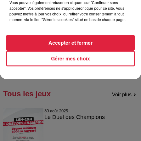
Vous pouvez également refuser en cliquant sur "Continuer sans
Responsable - Coup de Pouce
accepter". Vos préférences ne s'appliqueront que pour ce site. Vous
Chauffage
pouvez mettre à jour vos choix, ou retirer votre consentement à tout
moment via le lien "Gérer les cookies" situé en bas de chaque page.
DIS ÉS ! La rubrique Eco
Accepter et fermer
Responsable, épisode 4
Gérer mes choix
Tous les jeux
Voir plus
30 août 2025
Le Duel des Champions