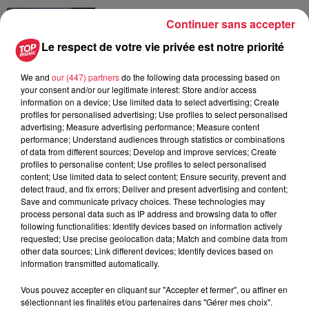
DIS ES - J'agis sur ma facture
Continuer sans accepter
Le respect de votre vie privée est notre priorité
We and
our (447) partners
do the following data processing based on
your consent and/or our legitimate interest: Store and/or access
information on a device; Use limited data to select advertising; Create
DIS ÉS ! L’Espace client
profiles for personalised advertising; Use profiles to select personalised
advertising; Measure advertising performance; Measure content
performance; Understand audiences through statistics or combinations
of data from different sources; Develop and improve services; Create
profiles to personalise content; Use profiles to select personalised
content; Use limited data to select content; Ensure security, prevent and
detect fraud, and fix errors; Deliver and present advertising and content;
Save and communicate privacy choices. These technologies may
DIS ÉS ! La nouvelle rubrique Eco
process personal data such as IP address and browsing data to offer
Responsable - Le Photovoltaïque
following functionalities: Identify devices based on information actively
requested; Use precise geolocation data; Match and combine data from
other data sources; Link different devices; Identify devices based on
information transmitted automatically.
Vous pouvez accepter en cliquant sur "Accepter et fermer", ou affiner en
DIS ÉS ! La rubrique Eco
sélectionnant les finalités et/ou partenaires dans "Gérer mes choix".