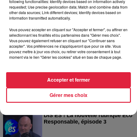
following functionalities: Identify devices based on information actively
requested; Use precise geolocation data; Match and combine data from
other data sources; Link different devices; Identify devices based on
information transmitted automatically.
Vous pouvez accepter en cliquant sur "Accepter et fermer", ou affiner en
DIS ÉS ! La rubrique Eco
sélectionnant les finalités et/ou partenaires dans "Gérer mes choix".
Responsable - Coup de Pouce
Vous pouvez également refuser en cliquant sur "Continuer sans
Chauffage
accepter". Vos préférences ne s'appliqueront que pour ce site. Vous
pouvez mettre à jour vos choix, ou retirer votre consentement à tout
moment via le lien "Gérer les cookies" situé en bas de chaque page.
DIS ÉS ! La rubrique Eco
Accepter et fermer
Responsable, épisode 4
Gérer mes choix
DIS ÉS ! La nouvelle rubrique Eco
Responsable, épisode 3