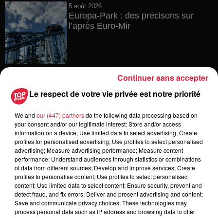
5 août 2026
Europa-Park : des précisons sur
l’après Euro-Mir
Continuer sans accepter
Le respect de votre vie privée est notre priorité
Dans la même série
We and
our (447) partners
do the following data processing based on
your consent and/or our legitimate interest: Store and/or access
DIS ES - J'agis sur ma facture
information on a device; Use limited data to select advertising; Create
profiles for personalised advertising; Use profiles to select personalised
advertising; Measure advertising performance; Measure content
performance; Understand audiences through statistics or combinations
of data from different sources; Develop and improve services; Create
profiles to personalise content; Use profiles to select personalised
content; Use limited data to select content; Ensure security, prevent and
detect fraud, and fix errors; Deliver and present advertising and content;
DIS ÉS ! L’Espace client
Save and communicate privacy choices. These technologies may
process personal data such as IP address and browsing data to offer