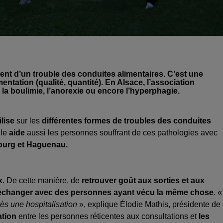
ent d’un trouble des conduites alimentaires. C’est une
entation (qualité, quantité). En Alsace, l’association
a boulimie, l’anorexie ou encore l’hyperphagie.
ilise
sur les
différentes formes de troubles des conduites
lle
aide
aussi les personnes souffrant de ces pathologies avec
ourg et Haguenau.
x
. De cette manière, de
retrouver goût aux sorties et aux
échanger avec des personnes ayant vécu la même chose
. «
rès une hospitalisation
», explique Élodie Mathis, présidente de
ation
entre les personnes réticentes aux consultations et
les