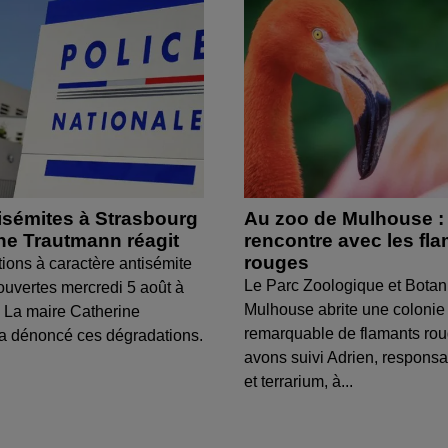
isémites à Strasbourg
Au zoo de Mulhouse :
ine Trautmann réagit
rencontre avec les fl
rouges
tions à caractère antisémite
Le Parc Zoologique et Botan
ouvertes mercredi 5 août à
Mulhouse abrite une colonie
 La maire Catherine
remarquable de flamants ro
a dénoncé ces dégradations.
avons suivi Adrien, respons
et terrarium, à...