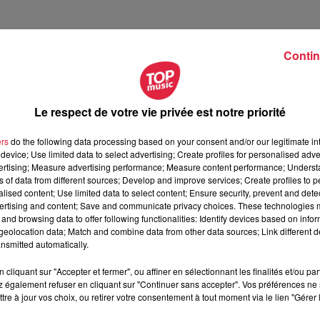
Contin
s activités une fois par mois
. Au programme, on retrouve
de
Le respect de votre vie privée est notre priorité
thérapie
culinaire.
«
Ça permet de retravailler son rapport au
er des activités dont on s’était privée
», affirme la présidente.
Un
ers
do the following data processing based on your consent and/or our legitimate int
ts. Le nombre de places des activités est en général limité à
1
device; Use limited data to select advertising; Create profiles for personalised adver
vertising; Measure advertising performance; Measure content performance; Unders
ns of data from different sources; Develop and improve services; Create profiles to 
alised content; Use limited data to select content; Ensure security, prevent and detect
ertising and content; Save and communicate privacy choices. These technologies
son association en
2023
. Atteinte d’anorexie mentale pendant s
and browsing data to offer following functionalities: Identify devices based on infor
 qui en ont besoin. Pendant son cursus de médecine, la jeune
eolocation data; Match and combine data from other data sources; Link different de
nsmitted automatically.
m’a donné envie de créer ma propre association
», révèle Élodi
alsaciennes.
Pour la présidente, créer TCAkéso en
Alsace étai
cliquant sur "Accepter et fermer", ou affiner en sélectionnant les finalités et/ou pa
cifiques dédiées au TCA et les services qui prennent en charge
 également refuser en cliquant sur "Continuer sans accepter". Vos préférences ne 
tre à jour vos choix, ou retirer votre consentement à tout moment via le lien "Gérer 
-elle. Le nom de l’association TCAkéso n’a pas été choisi par
ntaire
. Quant à
Akéso,
il s’agit de la
déesse grecque du