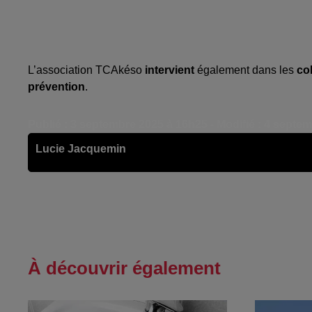
L’association TCAkéso
intervient
également dans les
co
prévention
.
Publié : 3 septembre 2025 à 16h25 - Modifié : 4 septe
Lucie Jacquemin
À découvrir également