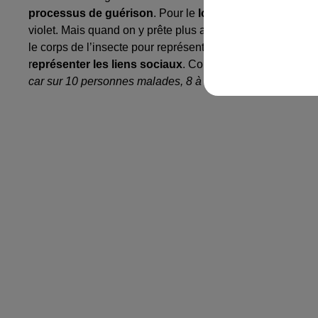
processus de guérison
. Pour le
logo
, chaque détail a é
violet. Mais quand on y prête plus attention, on observe u
le corps de l’insecte pour représenter
l’obsession de cer
r
eprésenter les liens sociaux
. Concernant la couleur, el
car sur 10 personnes malades, 8 à 9 sont des femmes co