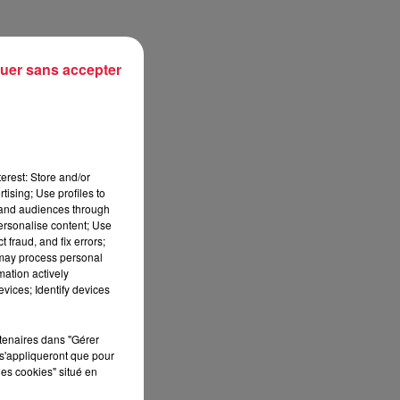
uer sans accepter
s
erest: Store and/or
2
tising; Use profiles to
tand audiences through
personalise content; Use
 fraud, and fix errors;
 may process personal
on
mation actively
vices; Identify devices
e
t
rtenaires dans "Gérer
s'appliqueront que pour
les cookies" situé en