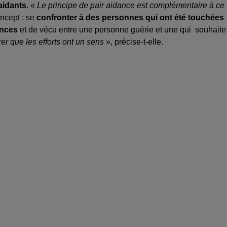
aidants
. «
Le principe de pair aidance est complémentaire à ce
oncept : se
confronter à des personnes qui ont été touchées
ences
et de vécu entre une personne guérie et une qui souhaite
er que les efforts ont un sens
», précise-t-elle.