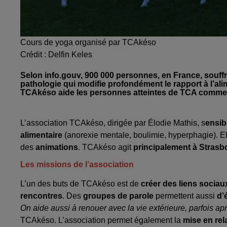
Cours de yoga organisé par TCAkéso
Crédit :
Delfin Keles
Selon info.gouv, 900 000 personnes, en France, souffr
pathologie qui modifie profondément le rapport à l’alim
TCAkéso aide les personnes atteintes de TCA comme l
L’association TCAkéso, dirigée par Élodie Mathis, s
ensib
alimentaire
(anorexie mentale, boulimie, hyperphagie). E
des
animations
. TCAkéso agit
principalement à Strasb
Les missions de l’association
L’un des buts de TCAkéso est de
créer des liens sociau
rencontres
. Des
groupes de parole
permettent aussi
d’
On aide aussi à renouer avec la vie extérieure, parfois ap
TCAkéso. L’association permet également la
mise en rel