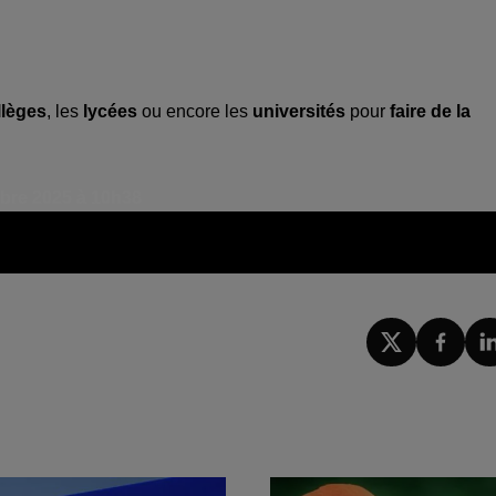
llèges
, les
lycées
ou encore les
universités
pour
faire de la
mbre 2025 à 10h38