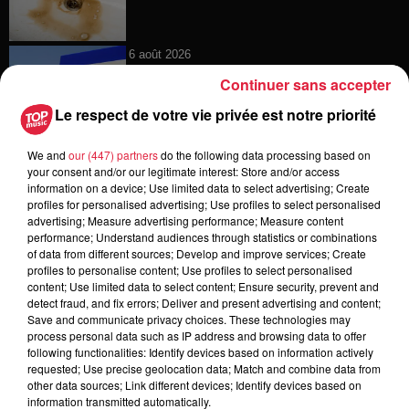
6 août 2026
Tags antisémites à Strasbourg :
Continuer sans accepter
Catherine Trautmann réagit
Le respect de votre vie privée est notre priorité
We and
our (447) partners
do the following data processing based on
your consent and/or our legitimate interest: Store and/or access
6 août 2026
information on a device; Use limited data to select advertising; Create
Au zoo de Mulhouse : rencontre
profiles for personalised advertising; Use profiles to select personalised
avec les flamants rouges
advertising; Measure advertising performance; Measure content
performance; Understand audiences through statistics or combinations
of data from different sources; Develop and improve services; Create
profiles to personalise content; Use profiles to select personalised
content; Use limited data to select content; Ensure security, prevent and
6 août 2026
detect fraud, and fix errors; Deliver and present advertising and content;
Les dernières infos sur la venue du
Save and communicate privacy choices. These technologies may
pape à Metz en septembre
process personal data such as IP address and browsing data to offer
following functionalities: Identify devices based on information actively
requested; Use precise geolocation data; Match and combine data from
other data sources; Link different devices; Identify devices based on
information transmitted automatically.