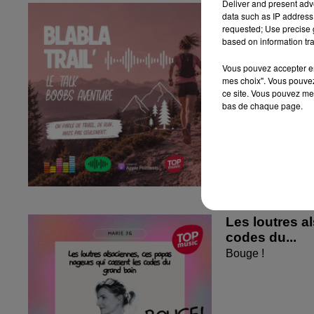
Deliver and present adv
Pourquoi tu c
data such as IP address 
Pourquoi tu cours
requested; Use precise g
based on information tra
Vous pouvez accepter en 
mes choix". Vous pouvez
ce site. Vous pouvez met
bas de chaque page.
Les loutres a
codes du...
Bouge !