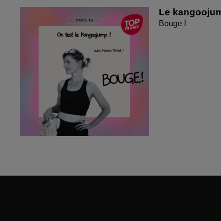
Le kangoojump
Bouge !