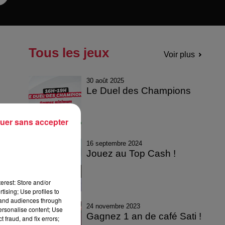
Tous les jeux
Voir plus
30 août 2025
Le Duel des Champions
uer sans accepter
16 septembre 2024
Jouez au Top Cash !
erest: Store and/or
tising; Use profiles to
tand audiences through
24 novembre 2023
personalise content; Use
Gagnez 1 an de café Sati !
 fraud, and fix errors;