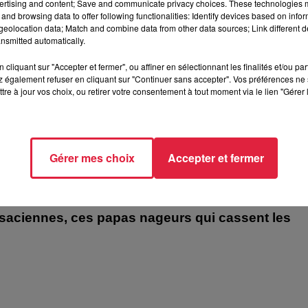
ertising and content; Save and communicate privacy choices. These technologies
ours ?
and browsing data to offer following functionalities: Identify devices based on infor
 ?
eolocation data; Match and combine data from other data sources; Link different de
nsmitted automatically.
cliquant sur "Accepter et fermer", ou affiner en sélectionnant les finalités et/ou pa
 également refuser en cliquant sur "Continuer sans accepter". Vos préférences ne 
tre à jour vos choix, ou retirer votre consentement à tout moment via le lien "Gérer 
Gérer mes choix
Accepter et fermer
lsaciennes, ces papas nageurs qui cassent les