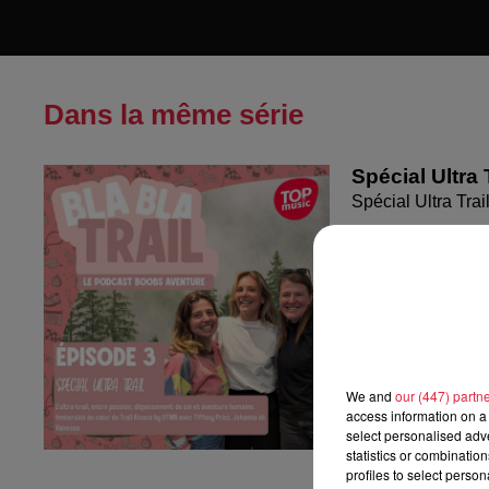
Dans la même série
Spécial Ultra 
Spécial Ultra Trai
We and
our (447) partn
access information on a 
select personalised ad
statistics or combinatio
profiles to select person