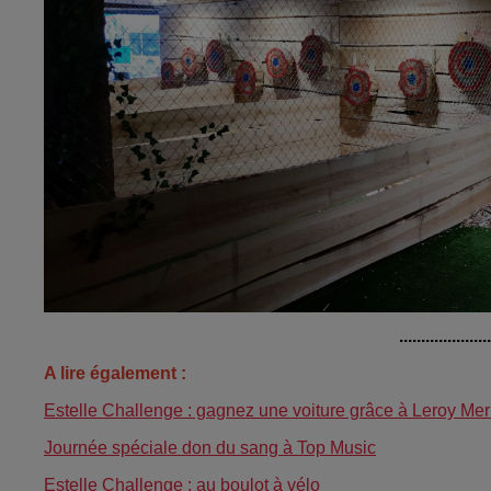
....................
A lire également :
Estelle Challenge : gagnez une voiture grâce à Leroy Mer
Journée spéciale don du sang à Top Music
Estelle Challenge : au boulot à vélo