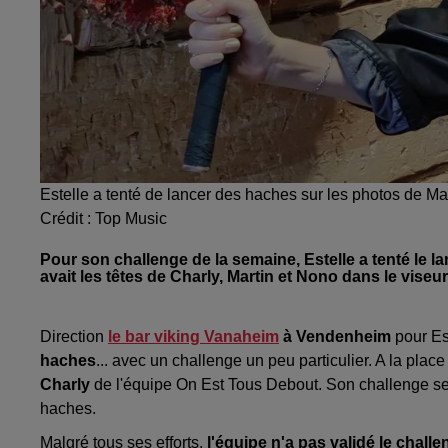
Estelle a tenté de lancer des haches sur les photos de Ma
Crédit :
Top Music
Pour son challenge de la semaine, Estelle a tenté le la
avait les têtes de Charly, Martin et Nono dans le viseur
Direction
le bar viking Vanaheim
à Vendenheim
pour Es
haches
... avec un challenge un peu particulier. A la plac
Charly
de l'équipe On Est Tous Debout. Son challenge semb
haches.
Malgré tous ses efforts,
l'équipe n'a pas validé le chall