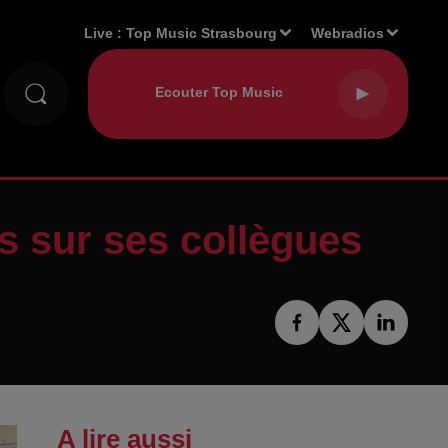
Live :
Top Music Strasbourg
Webradios
es sur ses collègues
A lire aussi