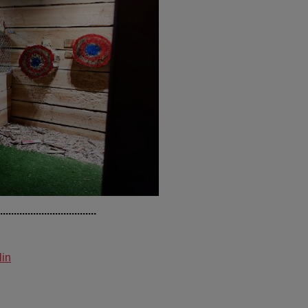
....................................
lin