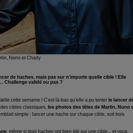
rtin, Nono et Charly
ncer de haches, mais pas sur n'importe quelle cible ! Elle
... Challenge validé ou pas ?
telle cette semaine ! C'est là-bas qu'elle a pu tenter
le lancer d
e des cibles classiques,
les photos des têtes de Martin, Nono 
lait simple : lancer une hache sur chaque cible, soit trois
enge
, même si trois haches ont bien été sur une cible... et vous,