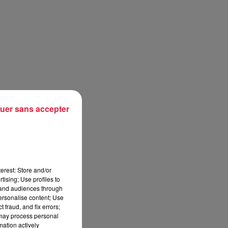
uer sans accepter
erest: Store and/or
tising; Use profiles to
tand audiences through
personalise content; Use
 fraud, and fix errors;
 may process personal
mation actively