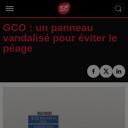
GCO : un panneau
vandalisé pour éviter le
péage