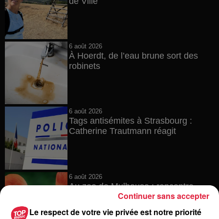
de Villé
6 août 2026
À Hoerdt, de l’eau brune sort des
robinets
6 août 2026
Tags antisémites à Strasbourg :
Catherine Trautmann réagit
6 août 2026
Au zoo de Mulhouse : rencontre
Continuer sans accepter
avec les flamants rouges
Le respect de votre vie privée est notre priorité