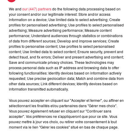
We and
our (447) partners
do the following data processing based on
your consent and/or our legitimate interest: Store and/or access
6 août 2026
Les dernières infos sur la venue du
information on a device; Use limited data to select advertising; Create
profiles for personalised advertising; Use profiles to select personalised
pape à Metz en septembre
advertising; Measure advertising performance; Measure content
performance; Understand audiences through statistics or combinations
of data from different sources; Develop and improve services; Create
profiles to personalise content; Use profiles to select personalised
content; Use limited data to select content; Ensure security, prevent and
detect fraud, and fix errors; Deliver and present advertising and content;
Save and communicate privacy choices. These technologies may
process personal data such as IP address and browsing data to offer
Dans la même série
following functionalities: Identify devices based on information actively
requested; Use precise geolocation data; Match and combine data from
other data sources; Link different devices; Identify devices based on
information transmitted automatically.
Horoscope du lundi 10 août 2026
Horoscope du lundi 10 août 2026
Vous pouvez accepter en cliquant sur "Accepter et fermer", ou affiner en
sélectionnant les finalités et/ou partenaires dans "Gérer mes choix".
Vous pouvez également refuser en cliquant sur "Continuer sans
accepter". Vos préférences ne s'appliqueront que pour ce site. Vous
pouvez mettre à jour vos choix, ou retirer votre consentement à tout
moment via le lien "Gérer les cookies" situé en bas de chaque page.
Horoscope du dimanche 09 août