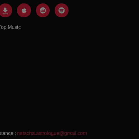
Top Music
stance :
natacha.astrologue@gmail.com