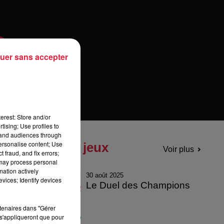
uer sans accepter
erest: Store and/or
tising; Use profiles to
tand audiences through
personalise content; Use
Tous les jeux
Voir plus
 fraud, and fix errors;
 may process personal
mation actively
30 août 2025
vices; Identify devices
Le Duel des Champions
rtenaires dans "Gérer
s'appliqueront que pour