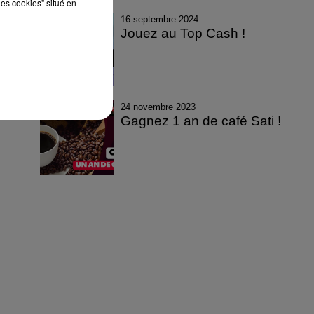
les cookies" situé en
16 septembre 2024
Jouez au Top Cash !
24 novembre 2023
Gagnez 1 an de café Sati !