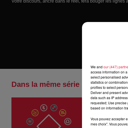
Votre discours, ancré dans le réel, fera bouger les lignes a
We and
our (447) partn
access information on a 
select personalised ad
statistics or combinatio
Dans la même série
profiles to select person
Deliver and present adv
data such as IP address 
Horoscope du
requested; Use precise g
Horoscope du ven
based on information tra
Vous pouvez accepter en 
mes choix". Vous pouvez