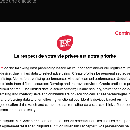
vec une efficacité.
Contin
Le respect de votre vie privée est notre priorité
ers
do the following data processing based on your consent and/or our legitimate int
device; Use limited data to select advertising; Create profiles for personalised adver
vertising; Measure advertising performance; Measure content performance; Unders
ns of data from different sources; Develop and improve services; Create profiles to 
alised content; Use limited data to select content; Ensure security, prevent and detect
ertising and content; Save and communicate privacy choices. These technologies
and browsing data to offer following functionalities: Identify devices based on infor
 vendredi 07 août 2026
eolocation data; Match and combine data from other data sources; Link different de
dredi 07 août 2026
nsmitted automatically.
cliquant sur "Accepter et fermer", ou affiner en sélectionnant les finalités et/ou pa
 également refuser en cliquant sur "Continuer sans accepter". Vos préférences ne 