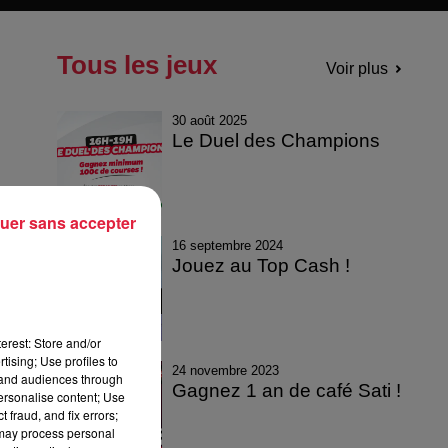
Tous les jeux
Voir plus
30 août 2025
Le Duel des Champions
uer sans accepter
16 septembre 2024
Jouez au Top Cash !
erest: Store and/or
tising; Use profiles to
24 novembre 2023
tand audiences through
Gagnez 1 an de café Sati !
personalise content; Use
 fraud, and fix errors;
 may process personal