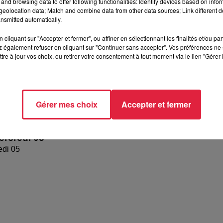
and browsing data to offer following functionalities: Identify devices based on infor
eolocation data; Match and combine data from other data sources; Link different de
nsmitted automatically.
cliquant sur "Accepter et fermer", ou affiner en sélectionnant les finalités et/ou pa
 également refuser en cliquant sur "Continuer sans accepter". Vos préférences ne 
tre à jour vos choix, ou retirer votre consentement à tout moment via le lien "Gérer 
Gérer mes choix
Accepter et fermer
rcredi 05
edi 05