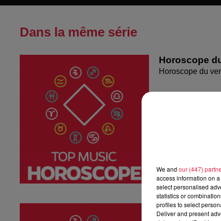
Dans la même série
Horoscope du
Horoscope du ven
We and
our (447) partn
access information on a 
select personalised ad
statistics or combinatio
profiles to select person
Horoscope du
Deliver and present adv
Horoscope du jeu