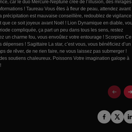
ce, car le duo Mercure-Neptune crée de l’illusion, des mirages
formations ! Taureau Vous êtes à fleur de peau, attendez avant
précipitation est mauvaise conseillère, redoublez de vigilanc
’est que ce soit joyeux avant Noël ! Lion Dynamique en diable, vo
ériode compliquée, ça part un peu dans tous les sens, restez
z un charme fou, vous envoûtez votre entourage ! Scorpion Ce
s dépenses ! Sagittaire La star, c’est vous, vous bénéficiez d’un
ps de rêver, de ne rien faire, ne vous laissez pas submerger !
z des soutiens chaleureux. Poissons Votre imagination galope à
!