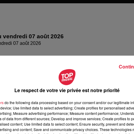
 vendredi 07 août 2026
dredi 07 août 2026
Contin
Le respect de votre vie privée est notre priorité
ers
do the following data processing based on your consent and/or our legitimate int
device; Use limited data to select advertising; Create profiles for personalised adver
vertising; Measure advertising performance; Measure content performance; Unders
ns of data from different sources; Develop and improve services; Create profiles to 
alised content; Use limited data to select content; Ensure security, prevent and detect
 jeudi 6 août 2026
ertising and content; Save and communicate privacy choices. These technologies
di 6 août 2026