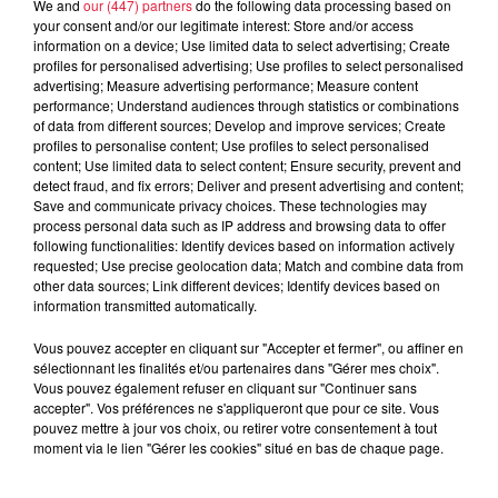
We and
our (447) partners
do the following data processing based on
your consent and/or our legitimate interest: Store and/or access
information on a device; Use limited data to select advertising; Create
profiles for personalised advertising; Use profiles to select personalised
advertising; Measure advertising performance; Measure content
performance; Understand audiences through statistics or combinations
of data from different sources; Develop and improve services; Create
profiles to personalise content; Use profiles to select personalised
content; Use limited data to select content; Ensure security, prevent and
detect fraud, and fix errors; Deliver and present advertising and content;
Save and communicate privacy choices. These technologies may
process personal data such as IP address and browsing data to offer
following functionalities: Identify devices based on information actively
requested; Use precise geolocation data; Match and combine data from
other data sources; Link different devices; Identify devices based on
information transmitted automatically.
« On a les stars qu’on mérite » au Gambrinus :
Vous pouvez accepter en cliquant sur "Accepter et fermer", ou affiner en
Hugues Baum exposera du 6 juin au 25 juillet, 28 affiches,
sélectionnant les finalités et/ou partenaires dans "Gérer mes choix".
qu’il a décidé d’intituler
« On a les stars qu’on mérite ».
Vous pouvez également refuser en cliquant sur "Continuer sans
Exemple de l’une d’elles : David Bowie qu’il a transformé en
accepter". Vos préférences ne s'appliqueront que pour ce site. Vous
pouvez mettre à jour vos choix, ou retirer votre consentement à tout
David Bollwerk, «
un peu un looseur
», explique-t-il avec un
moment via le lien "Gérer les cookies" situé en bas de chaque page.
grand sourire. Il reprend à sa sauce la pochette du célèbre
album Aladdin Sane de Bowie. On y retrouve notamment la