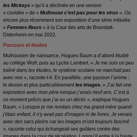
les Mickeys
» qu’il a déclinée en une version
« covidée » de «
Mulhouse c’est pas pour les virus
». Ou
encore plus récemment son exposition d’une série intitulée
«
Femmes-fleurs
» à la Cour des arts de Brunstatt-
Didenheim en mai 2022.
Parcours et études
Mulhousien de naissance, Hugues Baum a d’abord étudié
au collège Wolf, puis au Lycée Lambert.
« Je me suis un peu
traîné dans les études, le système scolaire ne marchait pas
avec moi »
, raconte-t-il. En parallèle, une passion l’anime :
le dessin et plus particulièrement
les images
.
« J’ai fait une
exposition avec mon père lorsque j’avais neuf ans. C’est à
ce moment précis que j’ai eu un déclic »
, explique Hugues
Baum.
« Lorsque je me rendais chez ma grand-mère quand
j'étais enfant, il n'y avait pas d'images ni de livres. Je venais
avec des sacs pleins car les images m'ont toujours fasciné
»
, raconte celui qui échangeait ses goûters contre des
images dans la cour de récréation. Lorsqu’il entre à la haute