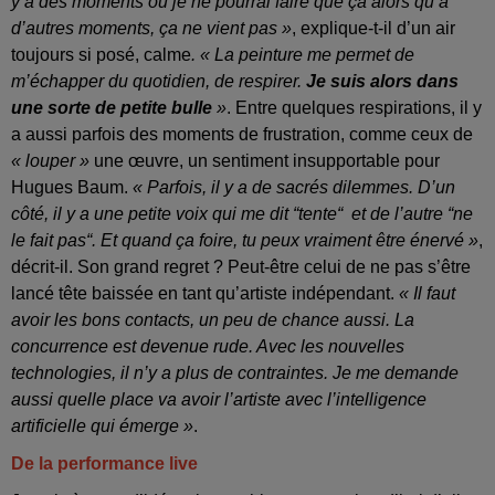
y a des moments où je ne pourrai faire que ça alors qu’à
d’autres moments, ça ne vient pas »
, explique-t-il d’un air
toujours si posé, calme
. « La peinture me permet de
m’échapper du quotidien, de respirer.
Je suis alors dans
une sorte de petite bulle
»
. Entre quelques respirations, il y
a aussi parfois des moments de frustration, comme ceux de
« louper »
une œuvre, un sentiment insupportable pour
Hugues Baum.
« Parfois, il y a de sacrés dilemmes. D’un
côté, il y a une petite voix qui me dit “tente“ et de l’autre “ne
le fait pas“. Et quand ça foire, tu peux vraiment être énervé »
,
décrit-il. Son grand regret ? Peut-être celui de ne pas s’être
lancé tête baissée en tant qu’artiste indépendant.
« Il faut
avoir les bons contacts, un peu de chance aussi. La
concurrence est devenue rude. Avec les nouvelles
technologies, il n’y a plus de contraintes. Je me demande
aussi quelle place va avoir l’artiste avec l’intelligence
artificielle qui émerge »
.
De la performance live