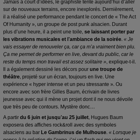
Jamais à court d’idées, le graphiste tente aujourd’hui d’aller
sur de nouveaux terrains, encore inexplorés. Dernièrement,
il a réalisé une performance pendant le concert de « The Act
Of Humanity », un groupe de post punk alsacien. Durant
plus d’une heure, il a peint une toile,
se laissant porter par
les vibrations musicales et l’ambiance de la soirée
.
« Je
vais essayer de renouveler ça, car ça m’a vraiment bien plu.
Ça me permet de performer en live, devant du public, car le
reste du temps mon travail est assez solitaire »
, explique-t-il.
Il a également dessiné les décors pour
une troupe de
théâtre
, projeté sur un écran, toujours en live. Une
expérience « hyper intense et un peu stressante ». Ou
encore avec son frère Gilles Baum, écrivain de livres
jeunesse avec qui il mène un projet dont il ne nous dévoile
que très peu de contours. Mystère donc…
A partir
du 6 juin et jusqu’au 25 juillet
, Hugues Baum
exposera des affiches rock&roll avec des symboles
alsaciens au bar
Le Gambrinus de Mulhouse
.
« Lorsque je
pense à la création de l’expo, j’ai un flash qui me vient en