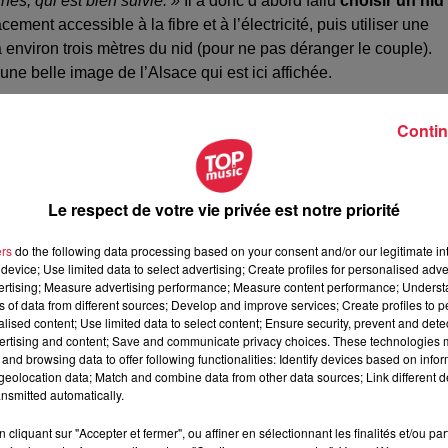
nes, qui est bien suivie. »
Il a donc d’abord fallu
choisir un nid
ment accessible à la fibre et à l’électricité, puis utiliser une
 environ trois mètres du nid (pour ne pas déranger le couple).
une belle image de l’Alsace qui est ici affichée.
Contin
nes 24h/24,
un replay des 12 dernières heures
est disponible 
 des saisons,
l’accouplement, parfois des combats avec
 les séances de nourrissage des petits
, etc. L’intérêt est aussi
Le respect de votre vie privée est notre priorité
 pondus, éclos et le nombre de jeunes à l’envol.
« Il y aura une
ny Chuet, directeur adjoint et soigneur au NaturOparC.
ers
do the following data processing based on your consent and/or our legitimate int
device; Use limited data to select advertising; Create profiles for personalised adver
vertising; Measure advertising performance; Measure content performance; Unders
 à Hunawihr
ns of data from different sources; Develop and improve services; Create profiles to 
alised content; Use limited data to select content; Ensure security, prevent and detect
ertising and content; Save and communicate privacy choices. These technologies
and browsing data to offer following functionalities: Identify devices based on infor
eolocation data; Match and combine data from other data sources; Link different de
nsmitted automatically.
z-vous
sur le site du NaturOparC
ainsi que
sur le site de la L
cliquant sur "Accepter et fermer", ou affiner en sélectionnant les finalités et/ou pa
e par la parc :
Les Cigognes de NaturOparC [webcam].