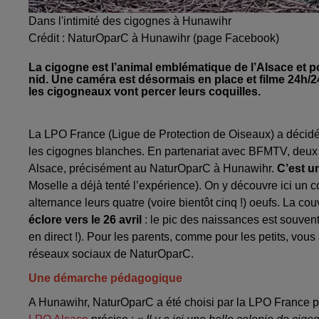
Dans l'intimité des cigognes à Hunawihr
Crédit :
NaturOparC à Hunawihr (page Facebook)
La cigogne est l’animal emblématique de l’Alsace et pou
nid. Une caméra est désormais en place et filme 24h/24
les cigogneaux vont percer leurs coquilles.
La LPO France (Ligue de Protection de Oiseaux) a décidé d
les cigognes blanches. En partenariat avec BFMTV, deux 
Alsace, précisément au NaturOparC à Hunawihr.
C’est u
Moselle a déjà tenté l’expérience). On y découvre ici un c
alternance leurs quatre (voire bientôt cinq !) oeufs. La co
éclore vers le 26 avril
: le pic des naissances est souvent 
en direct !). Pour les parents, comme pour les petits, vous 
réseaux sociaux de NaturOparC.
Une démarche pédagogique
A Hunawihr, NaturOparC a été choisi par la LPO France pou