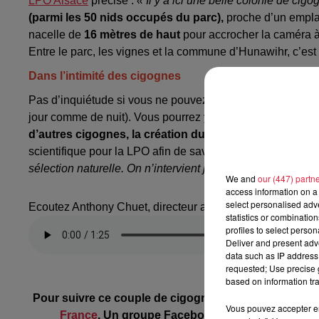
LPO Alsace
précise :
« Il y a ici une belle colonie de cigog
(parmi les 50 nids occupés du parc),
proche d’un emplace
nacelle de
16 mètres de haut
pour accrocher la caméra à
Entre le parc, les vignes et la commune d’Hunawihr, c’est 
Dans l’intimité des cigognes
Pas d’inquiétude si vous ne pouvez pas suivre les cigog
jour comme de nuit). Vous pourrez y découvrir en fonction
d’autres cigognes, la création du nid, les naissances,
scientifique pour la LPO afin de savoir le nombre d’oeufs
sélection naturelle. On n’intervient jamais »,
précise Antho
We and
our (447) partn
access information on a 
select personalised ad
Ecoutez Anthony Chuet, directeur adjoint du NaturOparC
statistics or combinatio
profiles to select person
Deliver and present adv
data such as IP address 
requested; Use precise g
based on information tra
Pour suivre ce couple de cigognes en direct, rende
Vous pouvez accepter en 
France
. Un groupe Facebook a également été cré