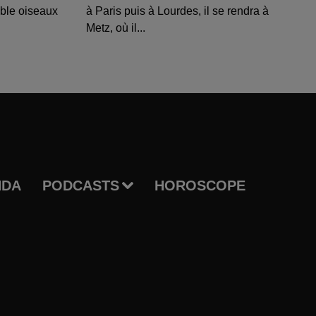
able oiseaux
à Paris puis à Lourdes, il se rendra à
Metz, où il...
NDA
PODCASTS
HOROSCOPE