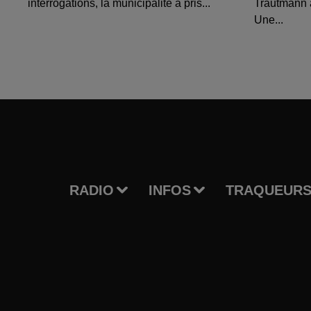
interrogations, la municipalité a pris...
Trautmann 
Une...
RADIO
INFOS
TRAQUEURS