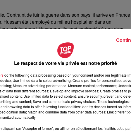
ie.
Contraint de fuir la guerre dans son pays, il arrive en France
e, Hussam était employé du milieu hospitalier, dans un
 leur arrivée dans l’Hexagone, ils sont confrontés à une dure
 diplôme. Ils doivent
repartir de zéro.
Contin
ais eu l’occasion »
ouvelle passion :
cuisiner
. En Syrie, il n’avait jamais pu s’y
Le respect de votre vie privée est notre priorité
e les fourneaux, voire même qu’il s’aventure au delà du seuil de 
e s’occuper de la confection des repas, avec
un oeil toujours
ers
do the following data processing based on your consent and/or our legitimate int
device; Use limited data to select advertising; Create profiles for personalised adver
vertising; Measure advertising performance; Measure content performance; Unders
 il apprend, et il reproduit des recettes, fidèles à sa culture
ns of data from different sources; Develop and improve services; Create profiles to 
 monde de la gastronomie rime avec traiteur. Des petites
alised content; Use limited data to select content; Ensure security, prevent and detect
, il découvre pour la première fois le
«
Refugee food festival
ertising and content; Save and communicate privacy choices. These technologies
and browsing data to offer following functionalities: Identify devices based on infor
élera par la suite d’une importance capitale pour le néo-cuistot.
eolocation data; Match and combine data from other data sources; Link different de
nsmitted automatically.
ssam met les voiles sur la capitale alsacienne : Strasbourg. Le
cliquant sur "Accepter et fermer", ou affiner en sélectionnant les finalités et/ou pa