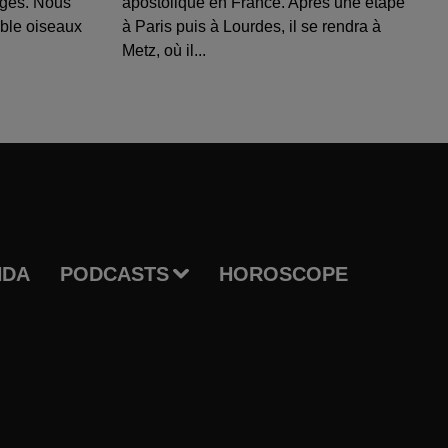
uges. Nous
apostolique en France. Après une étape
able oiseaux
à Paris puis à Lourdes, il se rendra à
Metz, où il...
NDA
PODCASTS
HOROSCOPE