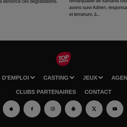
remarquable de flamants ro
a dénoncé ces dégradations.
avons suivi Adrien, respons
et terrarium, à...
 D'EMPLOI
CASTING
JEUX
AGE
CLUBS PARTENAIRES
CONTACT