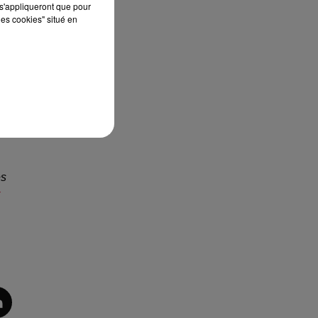
s'appliqueront que pour
te
les cookies" situé en
n
s