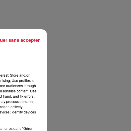
uer sans accepter
la
erest: Store and/or
tising; Use profiles to
tand audiences through
personalise content; Use
 fraud, and fix errors;
»
 may process personal
mation actively
vices; Identify devices
rtenaires dans "Gérer