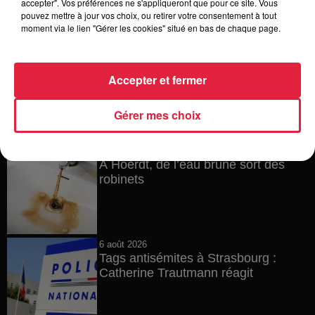
accepter". Vos préférences ne s'appliqueront que pour ce site. Vous
Toute l'actu
pouvez mettre à jour vos choix, ou retirer votre consentement à tout
moment via le lien "Gérer les cookies" situé en bas de chaque page.
6h38
Les sentiers poussettes de la Vallée
Accepter et fermer
de Villé
Gérer mes choix
6 août 2026
À Hoerdt, de l’eau brune sort des
robinets
6 août 2026
Tags antisémites à Strasbourg :
Catherine Trautmann réagit