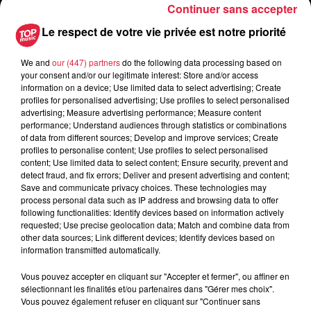
Continuer sans accepter
des habitants sur une même surface,
les terrains
« constructibles » ne seront plus aussi grands
, et le
Le respect de votre vie privée est notre priorité
concept de maison individuelle va se rapprocher, s’intégrer
à de nouvelles conceptions, comme celles
des
We and
our (447) partners
do the following data processing based on
your consent and/or our legitimate interest: Store and/or access
lotissements
par exemple.
information on a device; Use limited data to select advertising; Create
profiles for personalised advertising; Use profiles to select personalised
advertising; Measure advertising performance; Measure content
performance; Understand audiences through statistics or combinations
of data from different sources; Develop and improve services; Create
N'hésitez pas à poser vos questions sur IGLOO on Air
profiles to personalise content; Use profiles to select personalised
content; Use limited data to select content; Ensure security, prevent and
Les Infos Habitat avec Trianon Résidences
detect fraud, and fix errors; Deliver and present advertising and content;
Save and communicate privacy choices. These technologies may
process personal data such as IP address and browsing data to offer
following functionalities: Identify devices based on information actively
requested; Use precise geolocation data; Match and combine data from
other data sources; Link different devices; Identify devices based on
information transmitted automatically.
Vous pouvez accepter en cliquant sur "Accepter et fermer", ou affiner en
sélectionnant les finalités et/ou partenaires dans "Gérer mes choix".
Vous pouvez également refuser en cliquant sur "Continuer sans