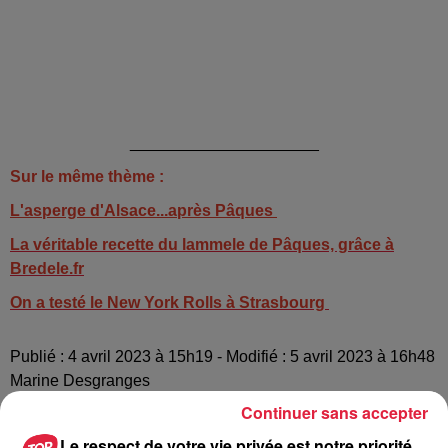
_____________________
Sur le même thème :
L'asperge d'Alsace...après Pâques
La véritable recette du lammele de Pâques, grâce à
Bredele.fr
On a testé le New York Rolls à Strasbourg
Publié : 4 avril 2023 à 15h19 - Modifié : 5 avril 2023 à 16h48
Marine Desgranges
Continuer sans accepter
Le respect de votre vie privée est notre priorité