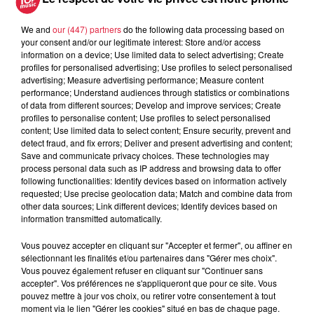
A lire aussi
We and
our (447) partners
do the following data processing based on
your consent and/or our legitimate interest: Store and/or access
information on a device; Use limited data to select advertising; Create
profiles for personalised advertising; Use profiles to select personalised
6 août 2026
advertising; Measure advertising performance; Measure content
À Hoerdt, de l’eau brune sort des
performance; Understand audiences through statistics or combinations
robinets
of data from different sources; Develop and improve services; Create
profiles to personalise content; Use profiles to select personalised
content; Use limited data to select content; Ensure security, prevent and
detect fraud, and fix errors; Deliver and present advertising and content;
Save and communicate privacy choices. These technologies may
6 août 2026
process personal data such as IP address and browsing data to offer
Tags antisémites à Strasbourg :
following functionalities: Identify devices based on information actively
Catherine Trautmann réagit
requested; Use precise geolocation data; Match and combine data from
other data sources; Link different devices; Identify devices based on
information transmitted automatically.
Vous pouvez accepter en cliquant sur "Accepter et fermer", ou affiner en
6 août 2026
sélectionnant les finalités et/ou partenaires dans "Gérer mes choix".
Au zoo de Mulhouse : rencontre
Vous pouvez également refuser en cliquant sur "Continuer sans
avec les flamants rouges
accepter". Vos préférences ne s'appliqueront que pour ce site. Vous
pouvez mettre à jour vos choix, ou retirer votre consentement à tout
moment via le lien "Gérer les cookies" situé en bas de chaque page.