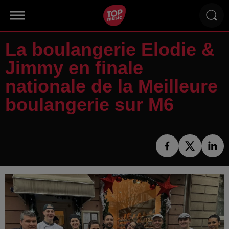
La boulangerie Elodie &
Jimmy en finale
nationale de la Meilleure
boulangerie sur M6