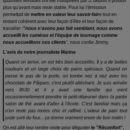
quantités vendues ont été multipliées par 3, depuis il produit
plus qu'avant mais reste stable. Pour lui l'émission
permettait de
mettre en valeur leur savoir-fair
e tout en
restant cohérent avec leur façon d'être et leur façon de
travailler :
"nous n'avons pas fait semblant, nous avons
accueilli les caméras et l'équipe de tournage comme
nous accueillons nos clients
",
nous confie Jimmy.
L'avis de notre journaliste Marine
Quand on arrive, on est très bien accueillis. Il y a de belles
couleurs et un large choix de pains spéciaux. Quand on
passe le pas de la porte, on tombe nez à nez avec les
chocolats de Pâques, c'est plutôt alléchant. Je suis arrivée
vers 8h30 et il y avait une famille qui vient
occasionnellement prendre le petit-déjeuner dans la partie
salon de thé avant d'aller à l'école. C'est familial mais ça
n'en reste pas moins chic et raffiné. L'odeur de pain tout
juste sorti du four... ça donne vraiment envie de bon matin !
On est allé leur rendre visite pour déguster
le "Réconfort",