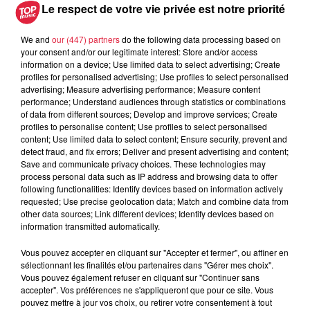
Le respect de votre vie privée est notre priorité
We and
our (447) partners
do the following data processing based on
A lire aussi
your consent and/or our legitimate interest: Store and/or access
information on a device; Use limited data to select advertising; Create
profiles for personalised advertising; Use profiles to select personalised
6 août 2026
advertising; Measure advertising performance; Measure content
À Hoerdt, de l’eau brune sort des
performance; Understand audiences through statistics or combinations
robinets
of data from different sources; Develop and improve services; Create
profiles to personalise content; Use profiles to select personalised
content; Use limited data to select content; Ensure security, prevent and
detect fraud, and fix errors; Deliver and present advertising and content;
Save and communicate privacy choices. These technologies may
process personal data such as IP address and browsing data to offer
6 août 2026
following functionalities: Identify devices based on information actively
Tags antisémites à Strasbourg :
requested; Use precise geolocation data; Match and combine data from
Catherine Trautmann réagit
other data sources; Link different devices; Identify devices based on
information transmitted automatically.
Vous pouvez accepter en cliquant sur "Accepter et fermer", ou affiner en
sélectionnant les finalités et/ou partenaires dans "Gérer mes choix".
6 août 2026
Vous pouvez également refuser en cliquant sur "Continuer sans
Au zoo de Mulhouse : rencontre
accepter". Vos préférences ne s'appliqueront que pour ce site. Vous
avec les flamants rouges
pouvez mettre à jour vos choix, ou retirer votre consentement à tout