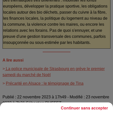
des thématiques très différentes : mobiliser les fonds
européens, développer la pratique sportive, les obligations
locales autour des bio déchets, passer du cuivre à la fibre,
les finances locales, la politique du logement au niveau de
la commune, la violence contre les maires, ou encore les
relations avec les forains. Pas de quoi s'ennuyer, et une
preuve d'une gestion transversale des communes, parfois
insoupçonnée ou sous-estimée par les habitants.
----------------------
A lire aussi
>
La police municipale de Strasbourg en grève le premier
samedi du marché de Noël
>
Précarité en Alsace : le témoignage de Tina
Publié : 22 novembre 2023 à 17h49 - Modifié : 23 novembre
2023 à 7h31 Sébastien RUFFET
Continuer sans accepter