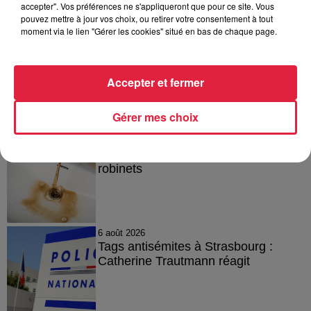
accepter". Vos préférences ne s'appliqueront que pour ce site. Vous
Publié : 31 mai 2022 à 10h43 - Modifié : 30 octobre 2025 à
pouvez mettre à jour vos choix, ou retirer votre consentement à tout
16h48 Sebastien Ruffet
moment via le lien "Gérer les cookies" situé en bas de chaque page.
Accepter et fermer
A lire aussi
Gérer mes choix
6 août 2026
À Hoerdt, de l’eau brune sort des
robinets
6 août 2026
Tags antisémites à Strasbourg :
Catherine Trautmann réagit