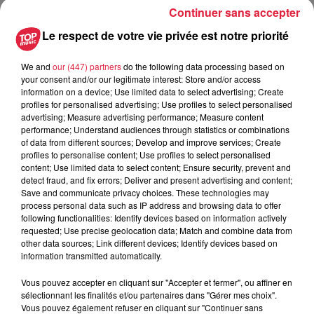
Continuer sans accepter
demandeurs d'aides..
.
"
Le respect de votre vie privée est notre priorité
Les Alsaciens restent donc très généreux en ces temps
difficiles. Pour surmonter les crises du moment, ils sont
We and
our (447) partners
do the following data processing based on
aussi de plus en plus nombreux à utiliser le digital et les
your consent and/or our legitimate interest: Store and/or access
applis que l'on a déjà évoqué. Si Geev est loin du milieu
information on a device; Use limited data to select advertising; Create
associatif,
Esther Henry recommande chaudement
profiles for personalised advertising; Use profiles to select personalised
advertising; Measure advertising performance; Measure content
TooGoodToGo
.
performance; Understand audiences through statistics or combinations
of data from different sources; Develop and improve services; Create
Quels dons actuellement ?
profiles to personalise content; Use profiles to select personalised
content; Use limited data to select content; Ensure security, prevent and
Si l'année est marquée par quelques temps forts, la Croix
detect fraud, and fix errors; Deliver and present advertising and content;
Rouge rappelle que "
les jouets, ça peut être toute l'année,
Save and communicate privacy choices. These technologies may
et pas seulement à Noël
. Actuellement, on est déjà dans
process personal data such as IP address and browsing data to offer
following functionalities: Identify devices based on information actively
les
fournitures scolaires
en vue de la prochaine rentrée
requested; Use precise geolocation data; Match and combine data from
pour les familles dans le besoin. Et de notre côté, dans le
other data sources; Link different devices; Identify devices based on
secteur de Haguenau,
on cherche aussi des locaux pour
information transmitted automatically.
pouvoir stocker les dons
. Ce serait dommage d'être obligé
Vous pouvez accepter en cliquant sur "Accepter et fermer", ou affiner en
de refuser des dons parce qu'on manque de place..
."
sélectionnant les finalités et/ou partenaires dans "Gérer mes choix".
Vous pouvez également refuser en cliquant sur "Continuer sans