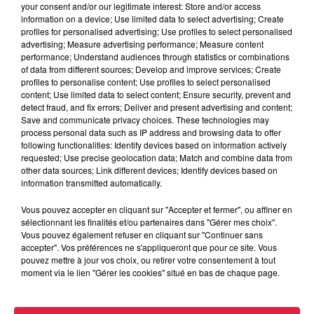
your consent and/or our legitimate interest: Store and/or access
À Hoerdt, de l’eau brune sort des
information on a device; Use limited data to select advertising; Create
robinets
profiles for personalised advertising; Use profiles to select personalised
advertising; Measure advertising performance; Measure content
performance; Understand audiences through statistics or combinations
of data from different sources; Develop and improve services; Create
profiles to personalise content; Use profiles to select personalised
6 août 2026
content; Use limited data to select content; Ensure security, prevent and
Tags antisémites à Strasbourg :
detect fraud, and fix errors; Deliver and present advertising and content;
Catherine Trautmann réagit
Save and communicate privacy choices. These technologies may
process personal data such as IP address and browsing data to offer
following functionalities: Identify devices based on information actively
requested; Use precise geolocation data; Match and combine data from
other data sources; Link different devices; Identify devices based on
information transmitted automatically.
6 août 2026
Au zoo de Mulhouse : rencontre
Vous pouvez accepter en cliquant sur "Accepter et fermer", ou affiner en
avec les flamants rouges
sélectionnant les finalités et/ou partenaires dans "Gérer mes choix".
Vous pouvez également refuser en cliquant sur "Continuer sans
accepter". Vos préférences ne s'appliqueront que pour ce site. Vous
pouvez mettre à jour vos choix, ou retirer votre consentement à tout
moment via le lien "Gérer les cookies" situé en bas de chaque page.
À découvrir également