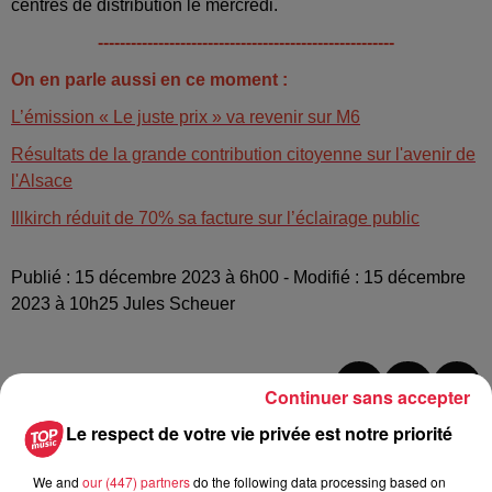
centres de distribution le mercredi.
------------------------------------------------------
On en parle aussi en ce moment :
L’émission « Le juste prix » va revenir sur M6
Résultats de la grande contribution citoyenne sur l'avenir de
l'Alsace
Illkirch réduit de 70% sa facture sur l’éclairage public
Publié : 15 décembre 2023 à 6h00 - Modifié : 15 décembre
2023 à 10h25 Jules Scheuer
Continuer sans accepter
A lire aussi
Le respect de votre vie privée est notre priorité
We and
our (447) partners
do the following data processing based on
6 août 2026