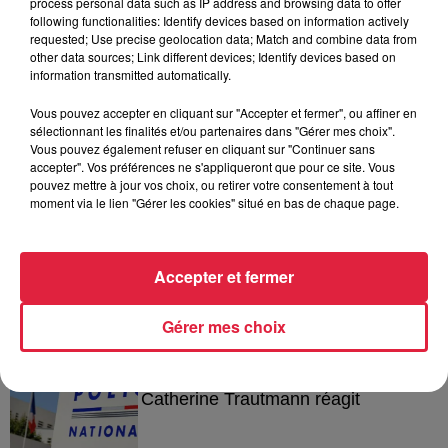
process personal data such as IP address and browsing data to offer
following functionalities: Identify devices based on information actively
A lire aussi
requested; Use precise geolocation data; Match and combine data from
other data sources; Link different devices; Identify devices based on
information transmitted automatically.
6h38
Les sentiers poussettes de la Vallée
Vous pouvez accepter en cliquant sur "Accepter et fermer", ou affiner en
sélectionnant les finalités et/ou partenaires dans "Gérer mes choix".
de Villé
Vous pouvez également refuser en cliquant sur "Continuer sans
accepter". Vos préférences ne s'appliqueront que pour ce site. Vous
pouvez mettre à jour vos choix, ou retirer votre consentement à tout
moment via le lien "Gérer les cookies" situé en bas de chaque page.
6 août 2026
À Hoerdt, de l’eau brune sort des
robinets
Accepter et fermer
Gérer mes choix
6 août 2026
Tags antisémites à Strasbourg :
Catherine Trautmann réagit