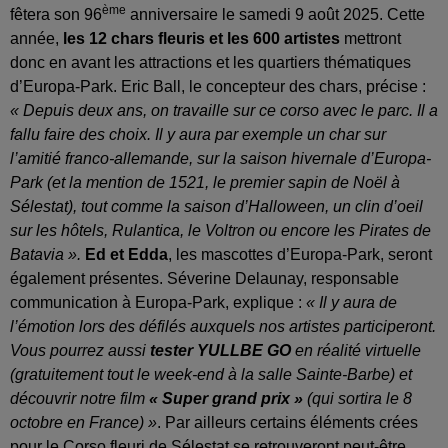
ème
fêtera son 96
anniversaire le samedi 9 août 2025. Cette
année,
les 12 chars fleuris et les 600 artistes
mettront
donc en avant les attractions et les quartiers thématiques
d’Europa-Park. Eric Ball, le concepteur des chars, précise :
« D
epuis deux ans, on travaille sur ce corso avec le parc. Il a
fallu faire des choix. Il y aura par exemple un char sur
l’amitié franco-allemande, sur la saison hivernale d’Europa-
Park (et la mention de 1521, le premier sapin de Noël à
Sélestat), tout comme la saison d’Halloween, un clin d’oeil
sur les hôtels, Rulantica, le Voltron ou encore les Pirates de
Batavia ».
Ed et Edda
, les mascottes d’Europa-Park, seront
également présentes. Séverine Delaunay, responsable
communication à Europa-Park, explique :
« Il y aura de
l’émotion lors des défilés auxquels nos artistes participeront.
Vous pourrez aussi
tester YULLBE GO
en réalité virtuelle
(gratuitement tout le week-end à la salle Sainte-Barbe) et
découvrir notre film
« Super grand prix »
(qui sortira le 8
octobre en France) »
. Par ailleurs certains éléments crées
pour le Corso fleuri de Sélestat se retrouveront peut-être