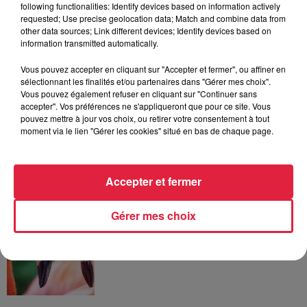
following functionalities: Identify devices based on information actively
requested; Use precise geolocation data; Match and combine data from
other data sources; Link different devices; Identify devices based on
6 août 2026
information transmitted automatically.
À Hoerdt, de l’eau brune sort des
robinets
Vous pouvez accepter en cliquant sur "Accepter et fermer", ou affiner en
sélectionnant les finalités et/ou partenaires dans "Gérer mes choix".
Vous pouvez également refuser en cliquant sur "Continuer sans
accepter". Vos préférences ne s'appliqueront que pour ce site. Vous
pouvez mettre à jour vos choix, ou retirer votre consentement à tout
6 août 2026
moment via le lien "Gérer les cookies" situé en bas de chaque page.
Tags antisémites à Strasbourg :
Catherine Trautmann réagit
Accepter et fermer
Gérer mes choix
6 août 2026
Au zoo de Mulhouse : rencontre
avec les flamants rouges