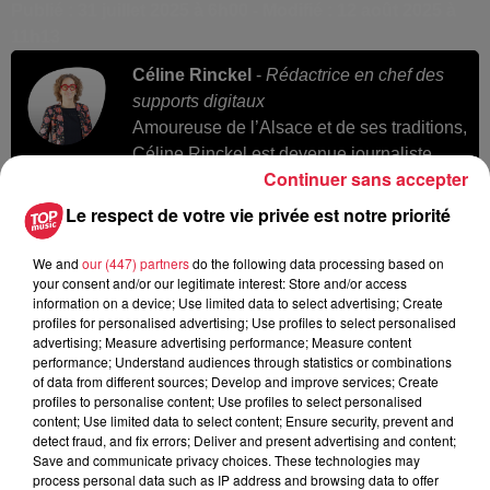
Publié : 31 juillet 2025 à 6h00 - Modifié : 12 août 2025 à
11h13
Céline Rinckel
-
Rédactrice en chef des
supports digitaux
Amoureuse de l’Alsace et de ses traditions,
Céline Rinckel est devenue journaliste
Continuer sans accepter
pour « raconter » ce qui se passe dans sa
région. Après des études en
Le respect de votre vie privée est notre priorité
communication et en journalisme, en
France et en Irlande, Céline a intégré Top
We and
our (447) partners
do the following data processing based on
your consent and/or our legitimate interest: Store and/or access
Music en 2008. En-dehors de ses
information on a device; Use limited data to select advertising; Create
reportages, elle présente les flashs et les
profiles for personalised advertising; Use profiles to select personalised
agendas de 10h à 16h.
advertising; Measure advertising performance; Measure content
performance; Understand audiences through statistics or combinations
of data from different sources; Develop and improve services; Create
profiles to personalise content; Use profiles to select personalised
content; Use limited data to select content; Ensure security, prevent and
detect fraud, and fix errors; Deliver and present advertising and content;
Save and communicate privacy choices. These technologies may
A lire aussi
process personal data such as IP address and browsing data to offer