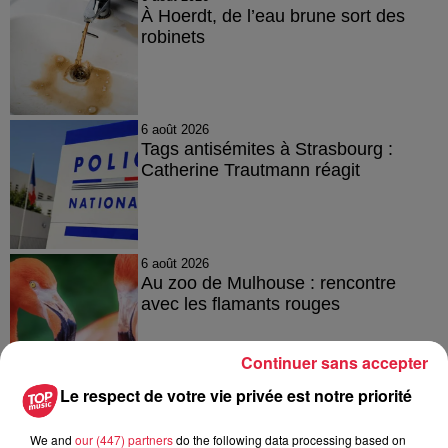
À Hoerdt, de l’eau brune sort des
robinets
6 août 2026
Tags antisémites à Strasbourg :
Catherine Trautmann réagit
6 août 2026
Au zoo de Mulhouse : rencontre
avec les flamants rouges
Continuer sans accepter
Le respect de votre vie privée est notre priorité
We and
our (447) partners
do the following data processing based on