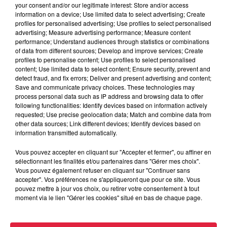
À découvrir également
your consent and/or our legitimate interest: Store and/or access
information on a device; Use limited data to select advertising; Create
profiles for personalised advertising; Use profiles to select personalised
advertising; Measure advertising performance; Measure content
performance; Understand audiences through statistics or combinations
of data from different sources; Develop and improve services; Create
profiles to personalise content; Use profiles to select personalised
content; Use limited data to select content; Ensure security, prevent and
detect fraud, and fix errors; Deliver and present advertising and content;
Save and communicate privacy choices. These technologies may
process personal data such as IP address and browsing data to offer
following functionalities: Identify devices based on information actively
requested; Use precise geolocation data; Match and combine data from
other data sources; Link different devices; Identify devices based on
information transmitted automatically.
Vous pouvez accepter en cliquant sur "Accepter et fermer", ou affiner en
sélectionnant les finalités et/ou partenaires dans "Gérer mes choix".
Vous pouvez également refuser en cliquant sur "Continuer sans
accepter". Vos préférences ne s'appliqueront que pour ce site. Vous
pouvez mettre à jour vos choix, ou retirer votre consentement à tout
À Hoerdt, de l’eau brune sort des robinets
moment via le lien "Gérer les cookies" situé en bas de chaque page.
Depuis plusieurs jours, des habitants de Hoerdt ont vu de
l’eau brune s’écouler de leurs robinets. Face aux