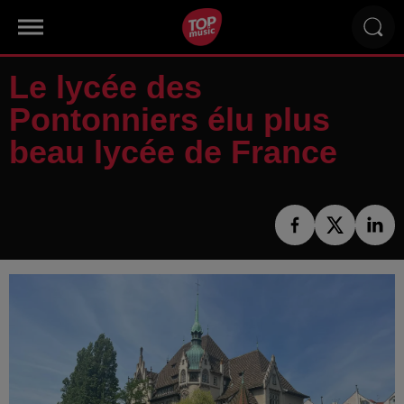
Le lycée des
Pontonniers élu plus
beau lycée de France