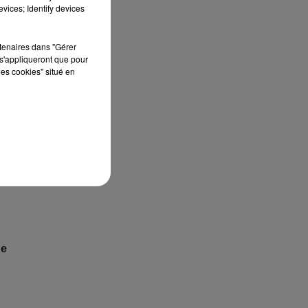
vices; Identify devices
rtenaires dans "Gérer
s'appliqueront que pour
les cookies" situé en
24
 la
es
e
ue