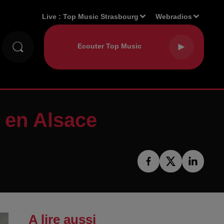
Live :
Top Music Strasbourg
Webradios
s en Alsace
A lire aussi