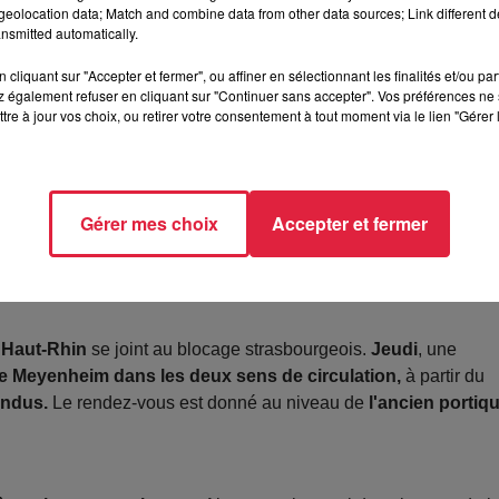
eolocation data; Match and combine data from other data sources; Link different de
nsmitted automatically.
---------------------------------
cliquant sur "Accepter et fermer", ou affiner en sélectionnant les finalités et/ou pa
 également refuser en cliquant sur "Continuer sans accepter". Vos préférences ne 
e. Selon le communiqué de la
Fédération Départementale des
tre à jour vos choix, ou retirer votre consentement à tout moment via le lien "Gérer 
elle
commencera ce
mercredi à 12h, et pour une durée... de 
e au niveau du radar du Marché-Gare à Strasbourg.
Lundi soir,
, et la Fédération Nationale des Syndicats d’Exploitants Agricol
ndent désormais
"des actions concrètes"
,
selon Arnaud
Gérer mes choix
Accepter et fermer
ette réunion :
"il n’y aura pas de levée des actions menées sur l
 Haut-Rhin
se joint au blocage strasbourgeois.
Jeudi
, une
de Meyenheim dans les deux sens de circulation,
à partir du
endus.
Le rendez-vous est donné au niveau de
l'ancien portiq