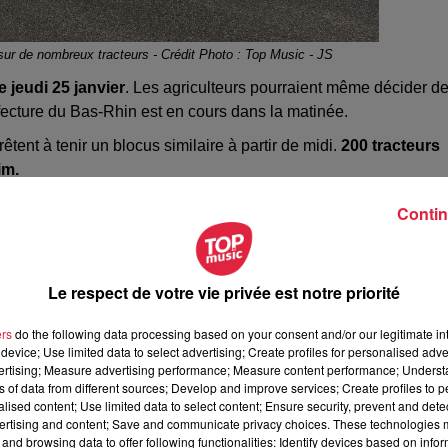
sur de nombreux tracteurs - Crédit Photo : Top Music - JS
 jeudi 25 janvier
. Les agriculteurs pourraient même décider d
éfecture du Bas-Rhin est en cours dans la matinée.
ent à tenir un blocus similaire à partir de midi.
200 tracteurs
im.
Contin
s à Strasbourg.
pic.twitter.com/gr22p5zi9A
Le respect de votre vie privée est notre priorité
ce le long de la M35.
pic.twitter.com/PIfShVYQiH
ers
do the following data processing based on your consent and/or our legitimate int
device; Use limited data to select advertising; Create profiles for personalised adver
vertising; Measure advertising performance; Measure content performance; Unders
ns of data from different sources; Develop and improve services; Create profiles to 
.com/dw8aXmvoUH
alised content; Use limited data to select content; Ensure security, prevent and detect
ertising and content; Save and communicate privacy choices. These technologies
and browsing data to offer following functionalities: Identify devices based on infor