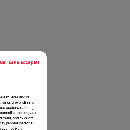
e
uer sans accepter
erest: Store and/or
tising; Use profiles to
tand audiences through
personalise content; Use
 fraud, and fix errors;
 may process personal
mation actively