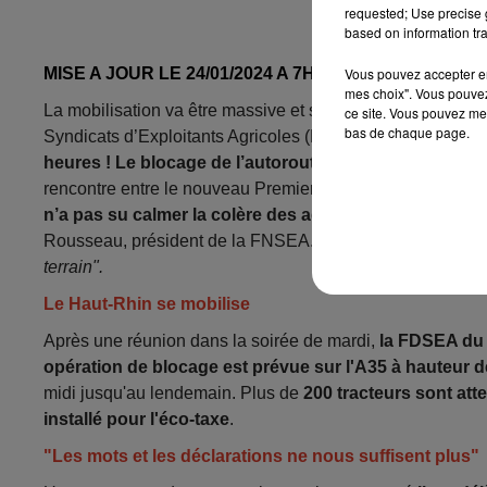
requested; Use precise g
based on information tra
---------------------
MISE A JOUR LE 24/01/2024 A 7H30
Vous pouvez accepter en 
mes choix". Vous pouvez
La mobilisation va être massive et sans commune mesur
ce site. Vous pouvez met
bas de chaque page.
Syndicats d’Exploitants Agricoles (FDSEA) du Bas-Rhin, 
heures ! L
e blocage de l’autoroute A4 devrait se fair
rencontre entre le nouveau Premier ministre, Gabriel Attal
n’a pas su calmer la colère des agriculteurs qui atte
Rousseau, président de la FNSEA. Il ajoute au sortir de c
terrain".
Le Haut-Rhin se mobilise
Après une réunion dans la soirée de mardi,
la FDSEA du
opération de blocage est prévue sur l'A35 à hauteur 
midi jusqu'au lendemain. Plus de
200 tracteurs sont att
installé pour l'éco-taxe
.
"Les mots et les déclarations ne nous suffisent plus"