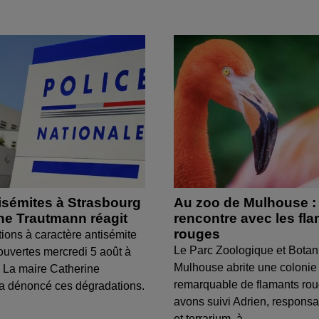
isémites à Strasbourg
Au zoo de Mulhouse :
ine Trautmann réagit
rencontre avec les fl
rouges
tions à caractère antisémite
Le Parc Zoologique et Botan
ouvertes mercredi 5 août à
Mulhouse abrite une colonie
 La maire Catherine
remarquable de flamants ro
a dénoncé ces dégradations.
avons suivi Adrien, respons
et terrarium, à...