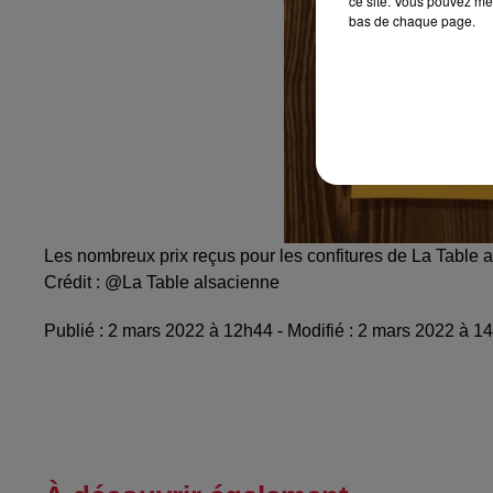
ce site. Vous pouvez met
bas de chaque page.
Les nombreux prix reçus pour les confitures de La Table 
Crédit :
@La Table alsacienne
Publié : 2 mars 2022 à 12h44 - Modifié : 2 mars 2022 à 