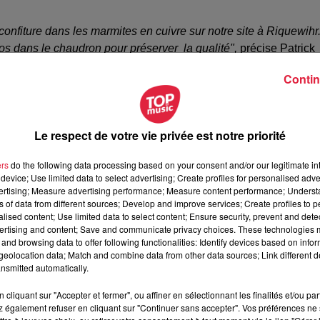
 confiture dans les marmites en cuivre sur notre site à Riquewihr
ilos dans le chaudron pour préserver la qualité",
précise Patrick
peut déguster, ça plaît beaucoup !
"
Contin
Le respect de votre vie privée est notre priorité
ers
do the following data processing based on your consent and/or our legitimate int
device; Use limited data to select advertising; Create profiles for personalised adver
vertising; Measure advertising performance; Measure content performance; Unders
ns of data from different sources; Develop and improve services; Create profiles to 
alised content; Use limited data to select content; Ensure security, prevent and detect
ertising and content; Save and communicate privacy choices. These technologies
and browsing data to offer following functionalities: Identify devices based on infor
eolocation data; Match and combine data from other data sources; Link different de
nsmitted automatically.
cliquant sur "Accepter et fermer", ou affiner en sélectionnant les finalités et/ou pa
 également refuser en cliquant sur "Continuer sans accepter". Vos préférences ne 