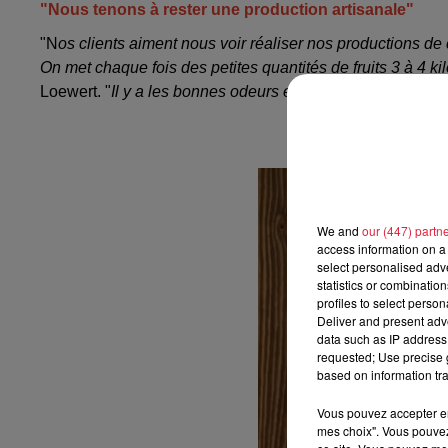
"Nous tenons à rester une production artisanale"
"N
os clients aiment nous voir réaliser nos productions de
On met chaque fois des petites quantités de fruits 3 à 4 k
Loewert. "
Il y a les bonnes odeurs et sur place, le public 
We and
our (447) partn
access information on a 
select personalised ad
statistics or combinatio
profiles to select person
Deliver and present adv
data such as IP address 
requested; Use precise g
based on information tra
Vous pouvez accepter en 
mes choix". Vous pouvez