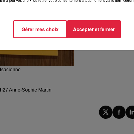
tre à jour vos choix, ou retirer votre consentement à tout moment via le lien "Gérer 
Gérer mes choix
Accepter et fermer
alsacienne
14h27 Anne-Sophie Martin