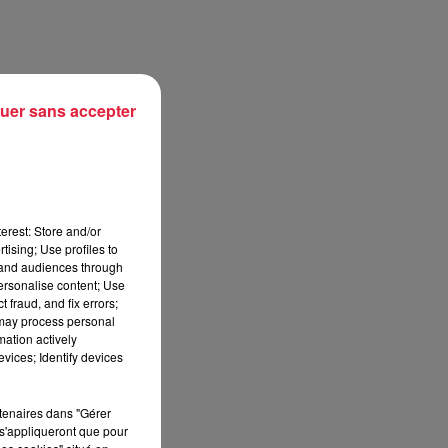
.
uer sans accepter
erest: Store and/or
tising; Use profiles to
tand audiences through
personalise content; Use
 fraud, and fix errors;
 may process personal
mation actively
vices; Identify devices
rtenaires dans "Gérer
s'appliqueront que pour