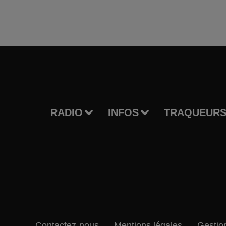
RADIO
INFOS
TRAQUEURS
Contactez-nous
Mentions légales
Gestio