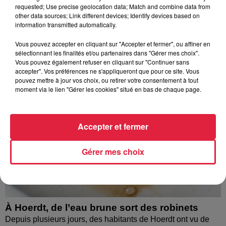
requested; Use precise geolocation data; Match and combine data from
À découvrir également
other data sources; Link different devices; Identify devices based on
information transmitted automatically.
Vous pouvez accepter en cliquant sur "Accepter et fermer", ou affiner en
sélectionnant les finalités et/ou partenaires dans "Gérer mes choix".
Vous pouvez également refuser en cliquant sur "Continuer sans
accepter". Vos préférences ne s'appliqueront que pour ce site. Vous
pouvez mettre à jour vos choix, ou retirer votre consentement à tout
moment via le lien "Gérer les cookies" situé en bas de chaque page.
Accepter et fermer
Gérer mes choix
À Hoerdt, de l’eau brune sort des robinets
Depuis plusieurs jours, des habitants de Hoerdt ont vu de