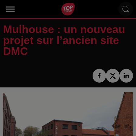
Mulhouse : un nouveau
projet sur l’ancien site
DMC