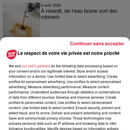
6 août 2026
À Hoerdt, de l’eau brune sort des
robinets
Continuer sans accepter
6 août 2026
Tags antisémites à Strasbourg :
Le respect de votre vie privée est notre priorité
Catherine Trautmann réagit
We and
our (447) partners
do the following data processing based on
your consent and/or our legitimate interest: Store and/or access
information on a device; Use limited data to select advertising; Create
profiles for personalised advertising; Use profiles to select personalised
6 août 2026
advertising; Measure advertising performance; Measure content
Au zoo de Mulhouse : rencontre
performance; Understand audiences through statistics or combinations
avec les flamants rouges
of data from different sources; Develop and improve services; Create
profiles to personalise content; Use profiles to select personalised
content; Use limited data to select content; Ensure security, prevent and
detect fraud, and fix errors; Deliver and present advertising and content;
Save and communicate privacy choices. These technologies may
process personal data such as IP address and browsing data to offer
following functionalities: Identify devices based on information actively