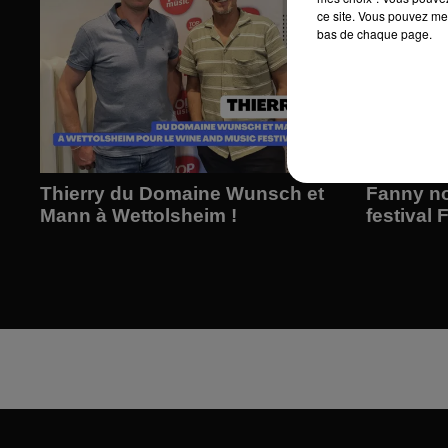
ce site. Vous pouvez met
bas de chaque page.
Thierry du Domaine Wunsch et
Fanny no
Mann à Wettolsheim !
festival 