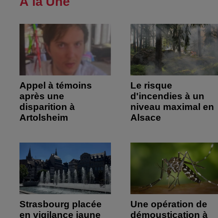
À la Une
Appel à témoins
Le risque
après une
d'incendies à un
disparition à
niveau maximal en
Artolsheim
Alsace
Strasbourg placée
Une opération de
en vigilance jaune
démoustication à