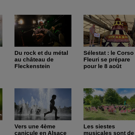
Du rock et du métal
Sélestat : le Corso
au château de
Fleuri se prépare
Fleckenstein
pour le 8 août
Vers une 4ème
Les siestes
canicule en Alsace
musicales sont de