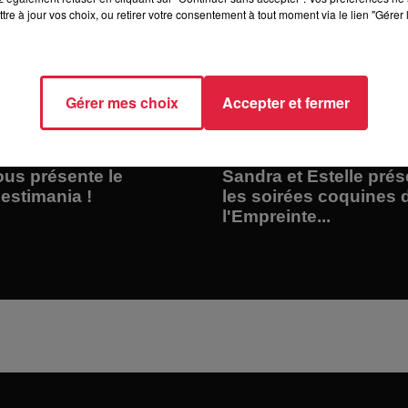
tre à jour vos choix, ou retirer votre consentement à tout moment via le lien "Gérer 
Gérer mes choix
Accepter et fermer
us présente le
Sandra et Estelle prés
Festimania !
les soirées coquines 
l'Empreinte...