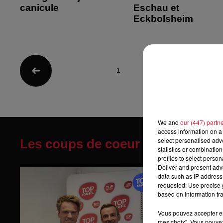
canicule
Eschau et
Eckbolsheim
1
2
3
4
We and
our (447) partn
access information on a 
select personalised ad
Les coups de coeur de la rédact
statistics or combinatio
profiles to select person
Deliver and present adv
data such as IP address 
requested; Use precise g
based on information tra
Vous pouvez accepter en 
mes choix". Vous pouvez