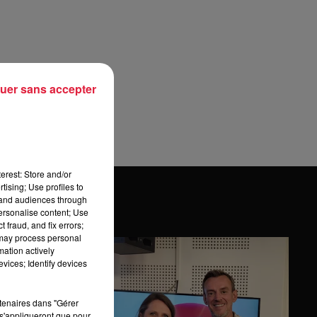
uer sans accepter
erest: Store and/or
tising; Use profiles to
tand audiences through
personalise content; Use
 fraud, and fix errors;
 may process personal
mation actively
vices; Identify devices
rtenaires dans "Gérer
s'appliqueront que pour