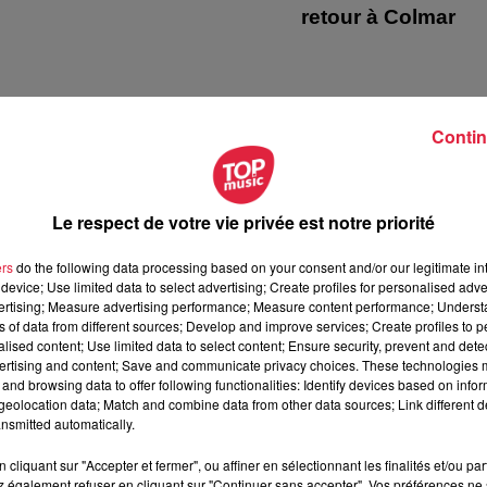
retour à Colmar
Contin
5
6
7
8
9
10
Le respect de votre vie privée est notre priorité
ers
do the following data processing based on your consent and/or our legitimate int
device; Use limited data to select advertising; Create profiles for personalised adver
vertising; Measure advertising performance; Measure content performance; Unders
ion Top Music
ns of data from different sources; Develop and improve services; Create profiles to 
alised content; Use limited data to select content; Ensure security, prevent and detect
ertising and content; Save and communicate privacy choices. These technologies
and browsing data to offer following functionalities: Identify devices based on infor
eolocation data; Match and combine data from other data sources; Link different de
nsmitted automatically.
cliquant sur "Accepter et fermer", ou affiner en sélectionnant les finalités et/ou pa
 également refuser en cliquant sur "Continuer sans accepter". Vos préférences ne 