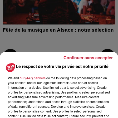
Fête de la musique en Alsace : notre sélection
Continuer sans accepter
6
7
8
9
10
11
12
Le respect de votre vie privée est notre priorité
We and
our (447) partners
do the following data processing based on
your consent and/or our legitimate interest: Store and/or access
information on a device; Use limited data to select advertising; Create
profiles for personalised advertising; Use profiles to select personalised
advertising; Measure advertising performance; Measure content
performance; Understand audiences through statistics or combinations
of data from different sources; Develop and improve services; Create
profiles to personalise content; Use profiles to select personalised
content; Use limited data to select content; Ensure security, prevent and