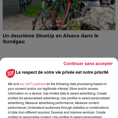
Un deuxième SlowUp en Alsace dans le
Sundgau
Continuer sans accepter
8
9
10
11
12
13
14
Le respect de votre vie privée est notre priorité
We and
our (447) partners
do the following data processing based on
your consent and/or our legitimate interest: Store and/or access
information on a device; Use limited data to select advertising; Create
profiles for personalised advertising; Use profiles to select personalised
advertising; Measure advertising performance; Measure content
performance; Understand audiences through statistics or combinations
of data from different sources; Develop and improve services; Create
profiles to personalise content; Use profiles to select personalised