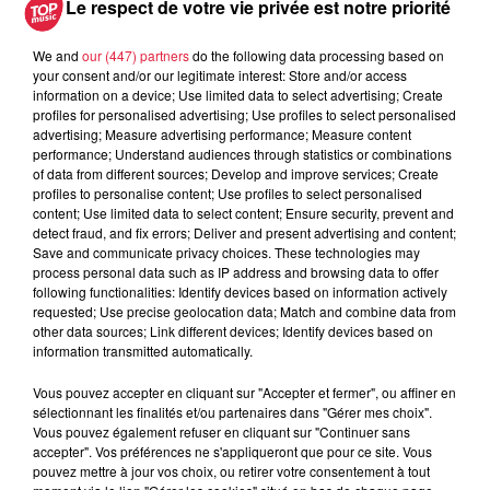
Le respect de votre vie privée est notre priorité
We and
our (447) partners
do the following data processing based on
L'interview de Nicola
your consent and/or our legitimate interest: Store and/or access
information on a device; Use limited data to select advertising; Create
Sirkis
profiles for personalised advertising; Use profiles to select personalised
Les interviews des artistes Top
advertising; Measure advertising performance; Measure content
Music
performance; Understand audiences through statistics or combinations
of data from different sources; Develop and improve services; Create
profiles to personalise content; Use profiles to select personalised
content; Use limited data to select content; Ensure security, prevent and
detect fraud, and fix errors; Deliver and present advertising and content;
Save and communicate privacy choices. These technologies may
process personal data such as IP address and browsing data to offer
following functionalities: Identify devices based on information actively
requested; Use precise geolocation data; Match and combine data from
Rencontre avec Julien
other data sources; Link different devices; Identify devices based on
Doré
information transmitted automatically.
Interviews artistes Top Music
Vous pouvez accepter en cliquant sur "Accepter et fermer", ou affiner en
sélectionnant les finalités et/ou partenaires dans "Gérer mes choix".
Vous pouvez également refuser en cliquant sur "Continuer sans
accepter". Vos préférences ne s'appliqueront que pour ce site. Vous
pouvez mettre à jour vos choix, ou retirer votre consentement à tout