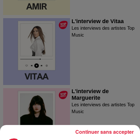
L'interview de Vitaa
Les interviews des artistes Top
Music
L'interview de
Marguerite
Les interviews des artistes Top
Music
Continuer sans accepter