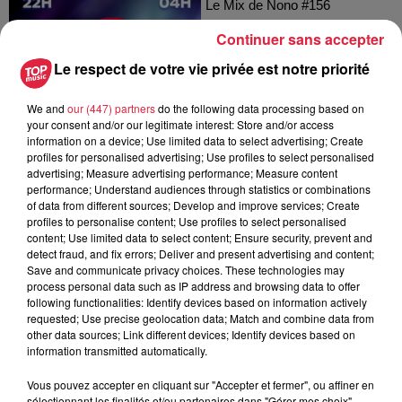
Le Mix de Nono #156
Continuer sans accepter
Le respect de votre vie privée est notre priorité
We and
our (447) partners
do the following data processing based on
your consent and/or our legitimate interest: Store and/or access
information on a device; Use limited data to select advertising; Create
profiles for personalised advertising; Use profiles to select personalised
advertising; Measure advertising performance; Measure content
Le Mix de Nono #155
performance; Understand audiences through statistics or combinations
of data from different sources; Develop and improve services; Create
Le Mix de Nono #155
profiles to personalise content; Use profiles to select personalised
content; Use limited data to select content; Ensure security, prevent and
detect fraud, and fix errors; Deliver and present advertising and content;
Save and communicate privacy choices. These technologies may
process personal data such as IP address and browsing data to offer
following functionalities: Identify devices based on information actively
requested; Use precise geolocation data; Match and combine data from
other data sources; Link different devices; Identify devices based on
information transmitted automatically.
Vous pouvez accepter en cliquant sur "Accepter et fermer", ou affiner en
Le Mix de Nono #154
sélectionnant les finalités et/ou partenaires dans "Gérer mes choix".