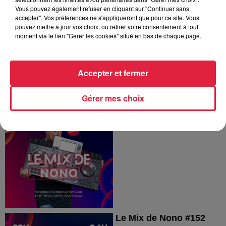
Le Mix de Nono #154
Vous pouvez également refuser en cliquant sur "Continuer sans
accepter". Vos préférences ne s'appliqueront que pour ce site. Vous
pouvez mettre à jour vos choix, ou retirer votre consentement à tout
moment via le lien "Gérer les cookies" situé en bas de chaque page.
Accepter et fermer
Gérer mes choix
Le Mix de Nono #153
Le Mix de Nono #153
Le Mix de Nono #152