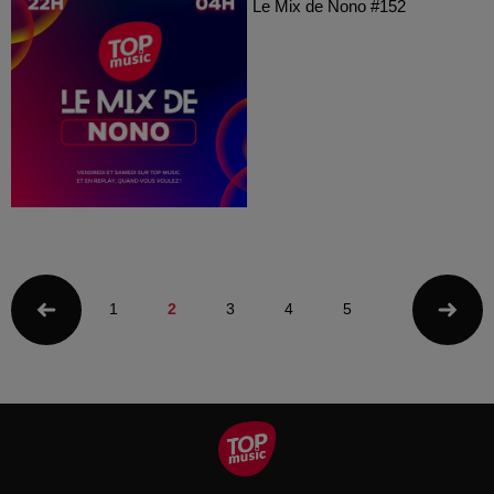
Le Mix de Nono #152
1
2
3
4
5