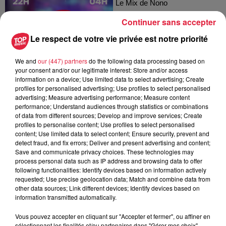
Le Mix de Nono
Continuer sans accepter
Le respect de votre vie privée est notre priorité
We and
our (447) partners
do the following data processing based on
your consent and/or our legitimate interest: Store and/or access
information on a device; Use limited data to select advertising; Create
profiles for personalised advertising; Use profiles to select personalised
advertising; Measure advertising performance; Measure content
Le Mix de Nono #107
performance; Understand audiences through statistics or combinations
of data from different sources; Develop and improve services; Create
Le Mix de Nono
profiles to personalise content; Use profiles to select personalised
content; Use limited data to select content; Ensure security, prevent and
detect fraud, and fix errors; Deliver and present advertising and content;
Save and communicate privacy choices. These technologies may
process personal data such as IP address and browsing data to offer
following functionalities: Identify devices based on information actively
requested; Use precise geolocation data; Match and combine data from
other data sources; Link different devices; Identify devices based on
information transmitted automatically.
Vous pouvez accepter en cliquant sur "Accepter et fermer", ou affiner en
Le Mix de Nono #106
sélectionnant les finalités et/ou partenaires dans "Gérer mes choix".