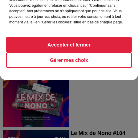
Le Mix de Nono
Vous pouvez également refuser en cliquant sur "Continuer sans
accepter". Vos préférences ne s'appliqueront que pour ce site. Vous
pouvez mettre à jour vos choix, ou retirer votre consentement à tout
moment via le lien "Gérer les cookies" situé en bas de chaque page.
Accepter et fermer
Gérer mes choix
Le Mix de Nono #105
Le Mix de Nono
Le Mix de Nono #104