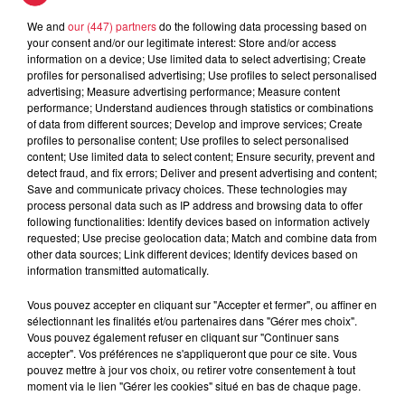
• ou l'Office des Sports de Strasbourg
We and
our (447) partners
do the following data processing based on
que nous ne les félicitons pas de cautionner le
your consent and/or our legitimate interest: Store and/or access
greenwashing de Vinci.
"
information on a device; Use limited data to select advertising; Create
profiles for personalised advertising; Use profiles to select personalised
Rassemblement ce samedi à 14h
advertising; Measure advertising performance; Measure content
performance; Understand audiences through statistics or combinations
"
Nous, militants et militantes anti-GCO, membres de GCO
of data from different sources; Develop and improve services; Create
profiles to personalise content; Use profiles to select personalised
NON MERCI ou d'associations locales soutenant la lutte, ou
content; Use limited data to select content; Ensure security, prevent and
habitants impactés, tous soucieux des enjeux climatiques et
detect fraud, and fix errors; Deliver and present advertising and content;
sociaux face au réchauffement climatique, appelons à un
Save and communicate privacy choices. These technologies may
process personal data such as IP address and browsing data to offer
rassemblement ce samedi 13 novembre, à 14 h sur une
following functionalities: Identify devices based on information actively
parcelle privée appartenant à une militante anti-GCO et
requested; Use precise geolocation data; Match and combine data from
proche de la gare de péage du GCO à Ittenheim.
"
other data sources; Link different devices; Identify devices based on
information transmitted automatically.
Publié : 10 novembre 2021 à 15h42 - Modifié : 16 novembre
Vous pouvez accepter en cliquant sur "Accepter et fermer", ou affiner en
2021 à 15h46 Anne-Sophie Martin
sélectionnant les finalités et/ou partenaires dans "Gérer mes choix".
Vous pouvez également refuser en cliquant sur "Continuer sans
accepter". Vos préférences ne s'appliqueront que pour ce site. Vous
pouvez mettre à jour vos choix, ou retirer votre consentement à tout
moment via le lien "Gérer les cookies" situé en bas de chaque page.