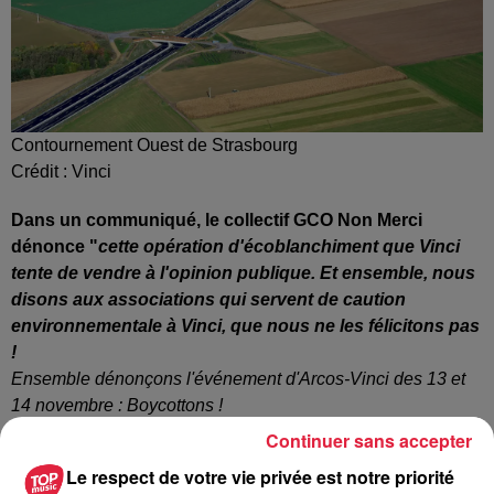
Contournement Ouest de Strasbourg
Crédit :
Vinci
Dans un communiqué, le collectif GCO Non Merci
dénonce "
cette opération d'écoblanchiment que Vinci
tente de
vendre à l'opinion publique. Et ensemble, nous
disons aux associations qui servent de caution
environnementale à Vinci,
que nous ne les félicitons pas
!
Ensemble dénonçons l'événement d'Arcos-Vinci des 13 et
14 novembre : Boycottons !
Ensemble disons aux associations comme :
Continuer sans accepter
• les Randonneurs de Strasbourg,
Le respect de votre vie privée est notre priorité
• la FFVélo Cyclotourisme Alsace