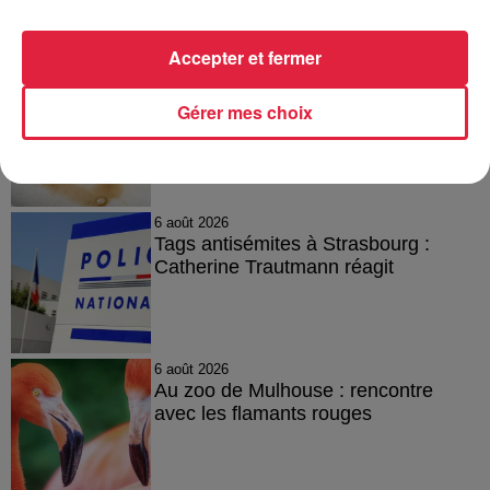
A lire aussi
Accepter et fermer
6 août 2026
À Hoerdt, de l’eau brune sort des
Gérer mes choix
robinets
6 août 2026
Tags antisémites à Strasbourg :
Catherine Trautmann réagit
6 août 2026
Au zoo de Mulhouse : rencontre
avec les flamants rouges