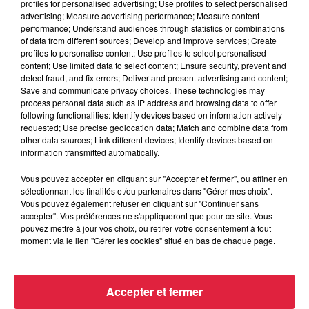
profiles for personalised advertising; Use profiles to select personalised
Les animateurs seront disponibles pour
intéragir et
advertising; Measure advertising performance; Measure content
répondre aux questions animalières
des visiteurs.
performance; Understand audiences through statistics or combinations
of data from different sources; Develop and improve services; Create
profiles to personalise content; Use profiles to select personalised
content; Use limited data to select content; Ensure security, prevent and
detect fraud, and fix errors; Deliver and present advertising and content;
Save and communicate privacy choices. These technologies may
process personal data such as IP address and browsing data to offer
following functionalities: Identify devices based on information actively
requested; Use precise geolocation data; Match and combine data from
other data sources; Link different devices; Identify devices based on
information transmitted automatically.
Vous pouvez accepter en cliquant sur "Accepter et fermer", ou affiner en
sélectionnant les finalités et/ou partenaires dans "Gérer mes choix".
Vous pouvez également refuser en cliquant sur "Continuer sans
accepter". Vos préférences ne s'appliqueront que pour ce site. Vous
Le parc de Sainte Croix développe des nouveautés pour
pouvez mettre à jour vos choix, ou retirer votre consentement à tout
l'année 2024
moment via le lien "Gérer les cookies" situé en bas de chaque page.
Crédit :
M. Bricard - M. Chatelain - Cokaliti illustrations -
Cindy Damas - Bati'renov
Accepter et fermer
Publié : 19 avril 2024 à 6h00 - Modifié : 21 avril 2024 à