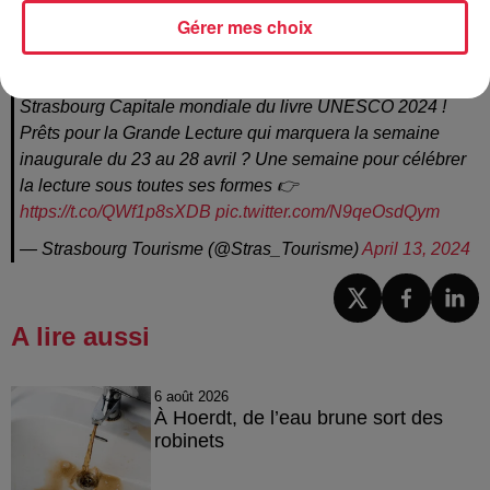
13h17 Sara Metzger
Gérer mes choix
⏳🫶 Plus que quelques jours avant le lancement de
Strasbourg Capitale mondiale du livre UNESCO 2024 !
Prêts pour la Grande Lecture qui marquera la semaine
inaugurale du 23 au 28 avril ? Une semaine pour célébrer
la lecture sous toutes ses formes 👉
https://t.co/QWf1p8sXDB
pic.twitter.com/N9qeOsdQym
— Strasbourg Tourisme (@Stras_Tourisme)
April 13, 2024
A lire aussi
6 août 2026
À Hoerdt, de l’eau brune sort des
robinets