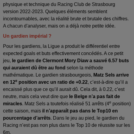
physique et technique du Racing Club de Strasbourg
version 2022-2023. Quelques éléments semblent
incontournables, avec la réalité brute et brutale des chiffres.
A chacun d'analyser, mais on a déjà notre petite idée.
Un gardien impérial ?
Pour les gardiens, la Ligue a produit le différentiel entre
expected goals et buts effectivement concédés. A ce petit
jeu,
le gardien de Clermont Mory Diaw a sauvé 6.57 buts
qui auraient dû être au fond
selon la méthode
mathématique. Le gardien strasbourgeois,
Matz Sels arrive
e
en 12
position avec un ratio de +0.22
, c’est-à-dire qu’il a
encaissé plus que ce qu’il aurait dû. Cela dit, à 0.22, c’est
neutre, mais cela veut dire que
le Belge n’a pas fait de
e
miracles
. Matz Sels a toutefois réalisé 51 arrêts (4
position)
cette saison, mais
il n’apparaît pas dans le Top10 en
pourcentage d’arrêts
. Dans le jeu au pied, le gardien du
Racing n’est pas non plus dans le Top 10 de réussite sur les
6m.