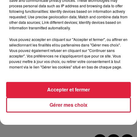
Save and communicate privacy choices. These technologies may
que soit le secteur de jeu concerné
. Passes, possession,
process personal data such as IP address and browsing data to offer
following functionalities: Identify devices based on information actively
centres, kilomètres parcourus... Si l'on compile un peu tout,
requested; Use precise geolocation data; Match and combine data from
le Racing fait partie du ventre mou du championnat. Alors
other data sources; Link different devices; Identify devices based on
pourquoi 19e ? Le simple facteur (mal)chance ? Ce qui
information transmitted automatically.
semble certain, c'est que pour faire tourner la roue,
il faudra
Vous pouvez accepter en cliquant sur "Accepter et fermer", ou affiner en
un supplément d'agressivité
dans les prochaines
sélectionnant les finalités et/ou partenaires dans "Gérer mes choix".
semaines. Parce que chaque point, désormais, va valoir
Vous pouvez également refuser en cliquant sur "Continuer sans
accepter". Vos préférences ne s'appliqueront que pour ce site. Vous
cher.
pouvez mettre à jour vos choix, ou retirer votre consentement à tout
moment via le lien "Gérer les cookies" situé en bas de chaque page.
A lire aussi :
>
Adrien Thomasson surprend un jeune fan du Racing
Accepter et fermer
>
La galette des rois du Racing revient
Gérer mes choix
Publié : 3 janvier 2023 à 12h20 - Modifié : 5 janvier 2023 à
14h05 Sébastien Ruffet