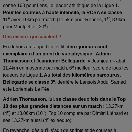
contre 168 pour Lens, le leader athlétique de la Ligue 1.
Pour les courses à haute intensité, le RCSA se classe
e
er
11
avec 10km par match (11.5km pour Rennes, 1
, 8.9km
e
pour Montpellier, 20
).
Des milieux qui cavalent ?
En-dehors du rapport collectif,
deux joueurs sont
exemplaires d’un point de vue physique : Adrien
Thomasson et Jeanricner Bellegarde
. « Jeanjean » abat
e
11.4km en moyenne par match, 6
meilleur score de tous les
joueurs de Ligue 1.
Au total des kilomètres parcourus,
e
Bellegarde se classe 3
, derrière le Lensois Abdul Samed
et le Lorientais Le Fée.
Adrien Thomasson, lui, se classe deux fois dans le Top
10 des plus grandes distances sur un match
: 13.27km
e
e
(4
) et 13.06km (10
). Top 10 complété par Dimitri Liénard et
e
ses 13.27km aussi (4
ex aequo).
En revanche, dès qu’il s’agit de sprints et de courses à