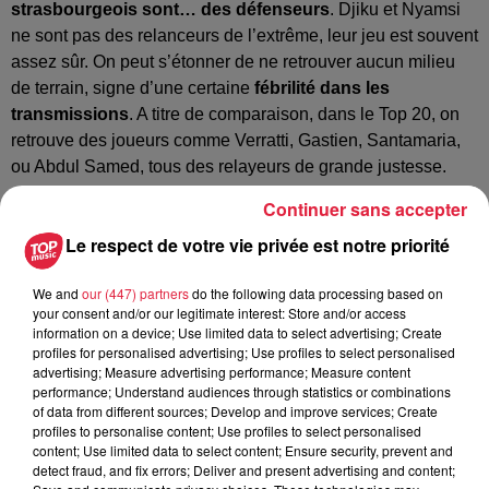
strasbourgeois sont… des défenseurs
. Djiku et Nyamsi
ne sont pas des relanceurs de l’extrême, leur jeu est souvent
assez sûr. On peut s’étonner de ne retrouver aucun milieu
de terrain, signe d’une certaine
fébrilité dans les
transmissions
. A titre de comparaison, dans le Top 20, on
retrouve des joueurs comme Verratti, Gastien, Santamaria,
ou Abdul Samed, tous des relayeurs de grande justesse.
Amener le ballon sur les côtés pour ramener un centre ?
Continuer sans accepter
Le 3-5-2 était pour ça, mais avec quelle réussite ?
Le respect de votre vie privée est notre priorité
Bellegarde, encore lui, en avait réussi avant la trêve 37
e
e
(4
meilleur résultat de Ligue 1)
, Liénard 15 (15
place).
We and
our (447) partners
do the following data processing based on
e
55
, Thomas Delaine a réussi à placer 8 centres.
your consent and/or our legitimate interest: Store and/or access
information on a device; Use limited data to select advertising; Create
profiles for personalised advertising; Use profiles to select personalised
Quelles conclusions ?
advertising; Measure advertising performance; Measure content
performance; Understand audiences through statistics or combinations
Les Strasbourgeois, globalement, ne s'économisent
of data from different sources; Develop and improve services; Create
pas
, même si on peut avoir le sentiment que Bellegarde et
profiles to personalise content; Use profiles to select personalised
content; Use limited data to select content; Ensure security, prevent and
Thomasson remontent très nettement la moyenne. Malgré
detect fraud, and fix errors; Deliver and present advertising and content;
tout,
le Racing n'est jamais parmi les plus mauvais, quel