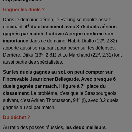
Gagner les duels ?
Dans le domaine aérien, le Racing se montre assez
e
dominant.
4
du classement avec 3.75 duels aériens
gagnés par match, Ludovic Ajorque confirme son
e
importance
dans ce domaine. Habib Diallo (12
, 2.82)
apporte aussi son gabarit pour peser sur les défenses.
e
e
Derrière, Djiku (13
, 2.81) et Le Marchand (22
, 2.31) font
aussi partie des spécialistes.
Sur les duels gagnés au sol, on peut compter sur
l’increvable Jeanricner Bellegarde. Avec presque 6
e
duels gagnés par match, il figure à 7
place du
classement
. Le problème, c’est que le Strasbourgeois
e
suivant, c’est Adrien Thomasson, 94
(!), avec 3.2 duels
gagnés au sol par match.
Du déchet ?
Au ratio des passes réussies,
les deux meilleurs