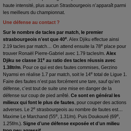
haute intensité, plus aucun Strasbourgeois n’apparaît parmi
les meilleurs du championnat.
Une défense au contact ?
Sur le nombre de tacles par match, le premier
e
strasbourgeois n’est que 40
. Alex Djiku effectue ainsi
e
2.19 tacles par match… On attend ensuite la 78
place pour
trouver Ronaël Pierre-Gabriel avec 1.79 tacles/m.
Alex
e
Djiku se classe 31
au ratio des tacles réussis avec
1.38tr/m
. Pour ce qui est des fautes commises, Gerzino
e
Nyamsi en réalise 1.7 par match, soit le 14
total de Ligue 1.
Faire des fautes n’est pas forcément une tare, sauf qu’en
défense, c’est tout de suite une mise en danger de la
défense sur coup de pied arrêté.
Ce sont en général les
milieux qui font le plus de fautes
, pour couper des actions
e
adverses. Le 2
strasbourgeois au nombre de fautes est…
e
e
Maxime Le Marchand (55
, 1.31/m). Puis Doukouré (69
,
1.25f/m.).
Signe d’une défense exposée et d’un milieu
trop peu agressif.