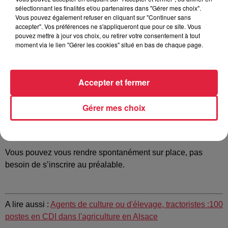
20 postes d’infirmiers notamment des infirmiers de blocs
sélectionnant les finalités et/ou partenaires dans "Gérer mes choix".
opératoires et des aide-soignants en CDD et CDI à la
Vous pouvez également refuser en cliquant sur "Continuer sans
accepter". Vos préférences ne s'appliqueront que pour ce site. Vous
clinique
Rhéna
de Strasbourg . Si vous êtes intéressé,
pouvez mettre à jour vos choix, ou retirer votre consentement à tout
participez à un job dating,
le samedi 18 novembre de 10h
moment via le lien "Gérer les cookies" situé en bas de chaque page.
à 16h.
Au programme de cette journée :
Accepter et fermer
visite de la clinique
découverte des services : ambulatoire, bloc opératoire,
Gérer mes choix
chirurgie, médecine.
échanges avec les professionnels de santé
puis entretiens
Vous pouvez vous rendre spontanément sur place, pas
besoin de s’inscrire au préalable.
A lire aussi :
Agents de culture ou d'élevage, tractoristes :100
postes en CDI dans l'agriculture en Alsace