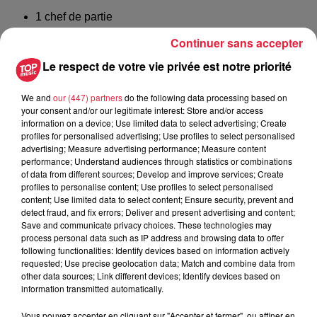
1 chef de partie
Une adresse mail pour postuler :
Continuer sans accepter
recrutement@sogeho.com
Le respect de votre vie privée est notre priorité
Un job dating dans la grande distribution
We and
our (447) partners
do the following data processing based on
Le Super U d'Eschau organise un job dating le mardi 14
your consent and/or our legitimate interest: Store and/or access
novembre à 09h00, à l'agence Pôle emploi de Lingolsheim,
information on a device; Use limited data to select advertising; Create
profiles for personalised advertising; Use profiles to select personalised
pour plusieurs postes en CDI :
advertising; Measure advertising performance; Measure content
performance; Understand audiences through statistics or combinations
boulanger
of data from different sources; Develop and improve services; Create
boucher
profiles to personalise content; Use profiles to select personalised
conseiller-vendeur en charcuterie- traiteur - fromage
content; Use limited data to select content; Ensure security, prevent and
detect fraud, and fix errors; Deliver and present advertising and content;
conseiller-vendeur en poissonnerie.
Save and communicate privacy choices. These technologies may
process personal data such as IP address and browsing data to offer
Venez avec votre CV. I
l faut s'inscrire au préalable sur le site
following functionalities: Identify devices based on information actively
de
Pôle Emploi.
requested; Use precise geolocation data; Match and combine data from
other data sources; Link different devices; Identify devices based on
Le secteur de la santé peine toujours à recruter des
information transmitted automatically.
infirmières : un job dating à la clinique Rhéna
Vous pouvez accepter en cliquant sur "Accepter et fermer", ou affiner en