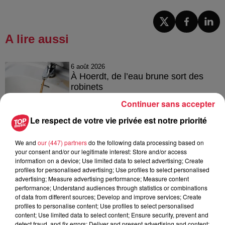
A lire aussi
6 août 2026
À Hoerdt, de l’eau brune sort des
robinets
Continuer sans accepter
Le respect de votre vie privée est notre priorité
6 août 2026
We and
our (447) partners
do the following data processing based on
Tags antisémites à Strasbourg :
your consent and/or our legitimate interest: Store and/or access
Catherine Trautmann réagit
information on a device; Use limited data to select advertising; Create
profiles for personalised advertising; Use profiles to select personalised
advertising; Measure advertising performance; Measure content
performance; Understand audiences through statistics or combinations
of data from different sources; Develop and improve services; Create
6 août 2026
profiles to personalise content; Use profiles to select personalised
Au zoo de Mulhouse : rencontre
content; Use limited data to select content; Ensure security, prevent and
avec les flamants rouges
detect fraud, and fix errors; Deliver and present advertising and content;