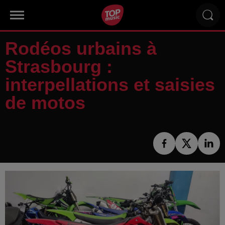
Rodéos urbains à
Strasbourg :
interpellations et saisies
de motos