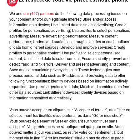
spécificité d'un tournoi mixte et sans niveau.
Des joueurs
du SAHB seront de la partie
comme Tanguy Thomas, Téo
We and
our (447) partners
do the following data processing based on
your consent and/or our legitimate interest: Store and/or access
Egermann, Virgil Pinchot, Steven Georges, Simon Jaeger,
information on a device; Use limited data to select advertising; Create
Hugo Van Ee, Clément Franck... Des anciens seront aussi
profiles for personalised advertising; Use profiles to select personalised
de retour : Arthur Lenne (Montpellier D1), Arthur Jund (Istres
advertising; Measure advertising performance; Measure content
performance; Understand audiences through statistics or combinations
D1) mais aussi des joueuses de l'ATH (D2 filles), ASPPT
of data from different sources; Develop and improve services; Create
Strasbourg (N1) Côte Basques (N1) Montigny Metz (N1). Un
profiles to personalise content; Use profiles to select personalised
match de gala
aura lieu samedi à 21h entre une sélection
content; Use limited data to select content; Ensure security, prevent and
detect fraud, and fix errors; Deliver and present advertising and content;
de joueurs du SAHB et une sélection des meilleurs filles du
Save and communicate privacy choices. These technologies may
tournoi. Vendredi aura lieu un tournoi beach-handicap avec
process personal data such as IP address and browsing data to offer
la collaboration du fond de dotation du SAHB.Dimanche le
following functionalities: Identify devices based on information actively
requested; Use precise geolocation data; Match and combine data from
tournoi adulte sera rejoint par un tournoi jeune (U11, U13 et
other data sources; Link different devices; Identify devices based on
U15) avec 27 équipes qui vont s'initier au beach-hand.
information transmitted automatically.
Vous pouvez accepter en cliquant sur "Accepter et fermer", ou affiner en
Publié : 7 juin 2022 à 17h03 - Modifié : 9 juin 2022 à 8h56
sélectionnant les finalités et/ou partenaires dans "Gérer mes choix".
Céline Rinckel
Vous pouvez également refuser en cliquant sur "Continuer sans
accepter". Vos préférences ne s'appliqueront que pour ce site. Vous
pouvez mettre à jour vos choix, ou retirer votre consentement à tout
moment via le lien "Gérer les cookies" situé en bas de chaque page.