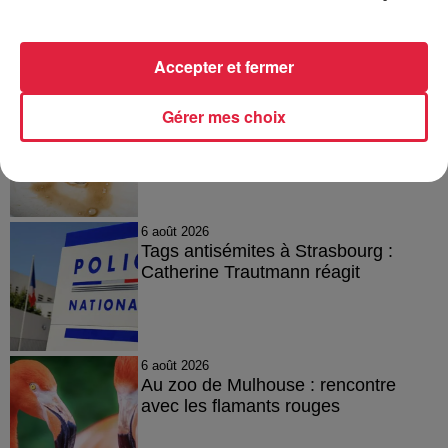
A lire aussi
Accepter et fermer
6 août 2026
Gérer mes choix
À Hoerdt, de l’eau brune sort des
robinets
6 août 2026
Tags antisémites à Strasbourg :
Catherine Trautmann réagit
6 août 2026
Au zoo de Mulhouse : rencontre
avec les flamants rouges