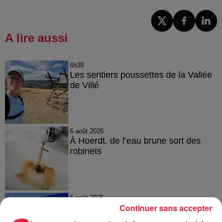
A lire aussi
6h38
Les sentiers poussettes de la Vallée
de Villé
6 août 2026
À Hoerdt, de l’eau brune sort des
robinets
6 août 2026
Continuer sans accepter
Tags antisémites à Strasbourg :
Catherine Trautmann réagit