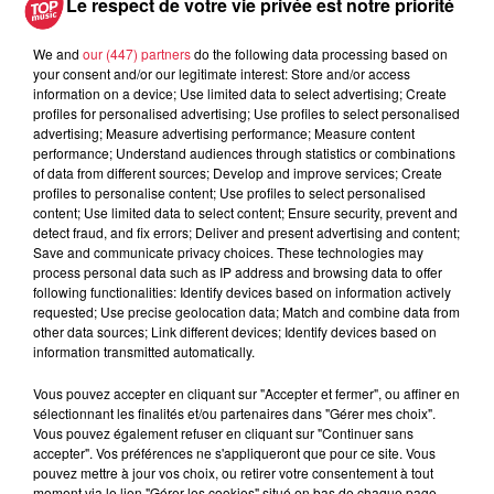
Le respect de votre vie privée est notre priorité
We and
our (447) partners
do the following data processing based on
your consent and/or our legitimate interest: Store and/or access
information on a device; Use limited data to select advertising; Create
profiles for personalised advertising; Use profiles to select personalised
advertising; Measure advertising performance; Measure content
À découvrir également
performance; Understand audiences through statistics or combinations
of data from different sources; Develop and improve services; Create
profiles to personalise content; Use profiles to select personalised
content; Use limited data to select content; Ensure security, prevent and
detect fraud, and fix errors; Deliver and present advertising and content;
Save and communicate privacy choices. These technologies may
process personal data such as IP address and browsing data to offer
following functionalities: Identify devices based on information actively
requested; Use precise geolocation data; Match and combine data from
other data sources; Link different devices; Identify devices based on
information transmitted automatically.
Vous pouvez accepter en cliquant sur "Accepter et fermer", ou affiner en
sélectionnant les finalités et/ou partenaires dans "Gérer mes choix".
Vous pouvez également refuser en cliquant sur "Continuer sans
accepter". Vos préférences ne s'appliqueront que pour ce site. Vous
pouvez mettre à jour vos choix, ou retirer votre consentement à tout
moment via le lien "Gérer les cookies" situé en bas de chaque page.