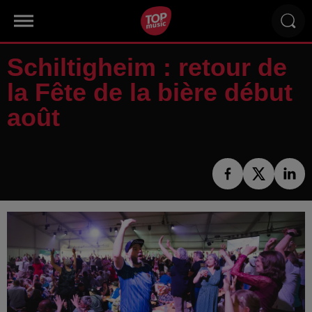
Schiltigheim : retour de
la Fête de la bière début
août