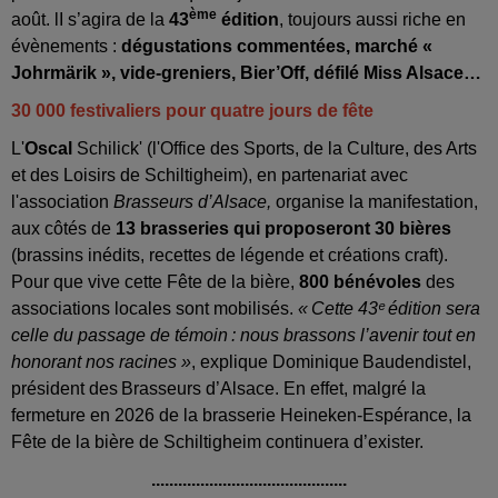
ème
août. lI s’agira de la
43
édition
, toujours aussi riche en
évènements :
dégustations commentées, marché «
Johrmärik », vide‑greniers, Bier’Off, défilé Miss Alsace…
30 000 festivaliers pour quatre jours de fête
L'
Oscal
Schilick' (l'Office des Sports, de la Culture, des Arts
et des Loisirs de Schiltigheim), en partenariat avec
l'association
Brasseurs d’Alsace,
organise la manifestation,
aux côtés de
13 brasseries qui proposeront 30 bières
(brassins inédits, recettes de légende et créations craft).
Pour que vive cette Fête de la bière,
800 bénévoles
des
associations locales sont mobilisés.
« Cette 43ᵉ édition sera
celle du passage de témoin : nous brassons l’avenir tout en
honorant nos racines »
, explique Dominique Baudendistel,
président des Brasseurs d’Alsace. En effet, malgré la
fermeture en 2026 de la brasserie Heineken-Espérance, la
Fête de la bière de Schiltigheim continuera d’exister.
............................................