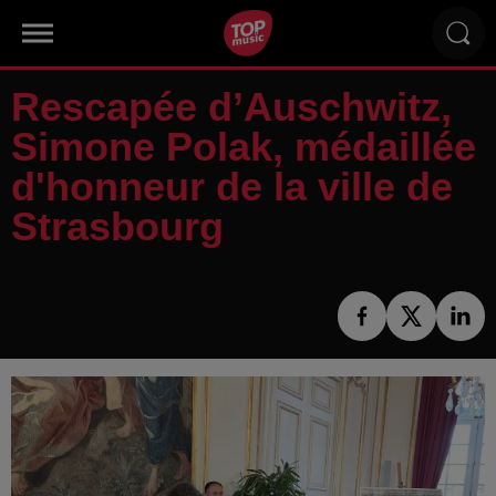
Rescapée d’Auschwitz,
Simone Polak, médaillée
d'honneur de la ville de
Strasbourg