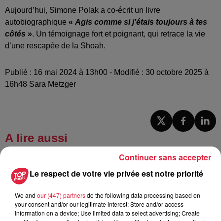
Aujourd’hui, Simone Polak a co-écrit un livre
autobiographique
«
Agis comme si j’étais toujours à tes
côtés
»
. Un témoignage fort et poignant, qui retrace la vie
d’une rescapée de la Shoah.
Publié : 16 mai 2024 à 13h00 - Modifié : 30 octobre 2025 à
16h48 Sara Metzger
A lire aussi
Continuer sans accepter
5 août 2026
Le respect de votre vie privée est notre priorité
Europa-Park : des précisons sur
l’après Euro-Mir
We and
our (447) partners
do the following data processing based on
your consent and/or our legitimate interest: Store and/or access
information on a device; Use limited data to select advertising; Create