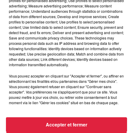
profiles for personalised advertising; Use profiles to select personalised
advertising; Measure advertising performance; Measure content
4 août 2026
performance; Understand audiences through statistics or combinations
Vélos d'occasion en Alsace : les
of data from different sources; Develop and improve services; Create
meilleures adresses pour rouler à...
profiles to personalise content; Use profiles to select personalised
content; Use limited data to select content; Ensure security, prevent and
detect fraud, and fix errors; Deliver and present advertising and content;
Save and communicate privacy choices. These technologies may
process personal data such as IP address and browsing data to offer
4 août 2026
following functionalities: Identify devices based on information actively
Bischheim : disparition d’une
requested; Use precise geolocation data; Match and combine data from
adolescente de 16 ans
other data sources; Link different devices; Identify devices based on
information transmitted automatically.
Vous pouvez accepter en cliquant sur "Accepter et fermer", ou affiner en
sélectionnant les finalités et/ou partenaires dans "Gérer mes choix".
Vous pouvez également refuser en cliquant sur "Continuer sans
accepter". Vos préférences ne s'appliqueront que pour ce site. Vous
pouvez mettre à jour vos choix, ou retirer votre consentement à tout
À découvrir également
moment via le lien "Gérer les cookies" situé en bas de chaque page.
Accepter et fermer