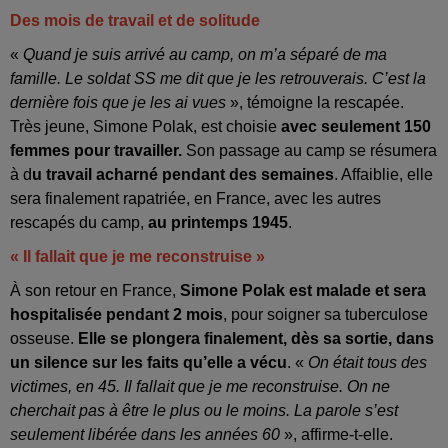
Des mois de travail et de solitude
«
Quand je suis arrivé au camp,
on m’a séparé de ma
famille. Le soldat SS me dit que je les retrouverais. C’est la
dernière fois que je les ai vues
», témoigne la rescapée.
Très jeune, Simone Polak, est choisie
avec seulement 150
femmes pour travailler.
Son passage au camp se résumera
à d
u travail acharné pendant des semaines
. Affaiblie, elle
sera finalement rapatriée, en France, avec les autres
rescapés du camp,
au printemps 1945
.
« Il fallait que je me reconstruise »
À son retour en France,
Simone Polak est malade et sera
hospitalisée pendant 2 mois
, pour soigner sa tuberculose
osseuse.
Elle se plongera finalement, dès sa sortie, dans
un silence sur les faits qu’elle a vécu
. «
On était tous des
victimes, en 45. Il fallait que je me reconstruise. On ne
cherchait pas à être le plus ou le moins. La parole s’est
seulement libérée dans les années 60
», affirme-t-elle.