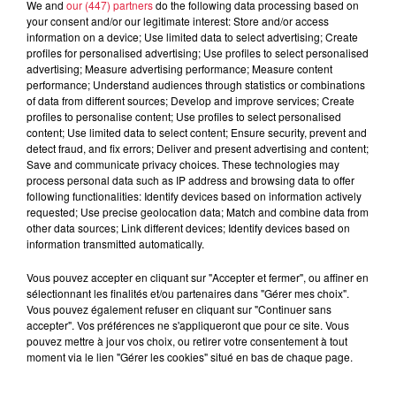
We and
our (447) partners
do the following data processing based on
your consent and/or our legitimate interest: Store and/or access
À découvrir également
information on a device; Use limited data to select advertising; Create
profiles for personalised advertising; Use profiles to select personalised
advertising; Measure advertising performance; Measure content
performance; Understand audiences through statistics or combinations
of data from different sources; Develop and improve services; Create
profiles to personalise content; Use profiles to select personalised
content; Use limited data to select content; Ensure security, prevent and
detect fraud, and fix errors; Deliver and present advertising and content;
Save and communicate privacy choices. These technologies may
process personal data such as IP address and browsing data to offer
following functionalities: Identify devices based on information actively
requested; Use precise geolocation data; Match and combine data from
other data sources; Link different devices; Identify devices based on
information transmitted automatically.
Vous pouvez accepter en cliquant sur "Accepter et fermer", ou affiner en
sélectionnant les finalités et/ou partenaires dans "Gérer mes choix".
Vous pouvez également refuser en cliquant sur "Continuer sans
accepter". Vos préférences ne s'appliqueront que pour ce site. Vous
pouvez mettre à jour vos choix, ou retirer votre consentement à tout
moment via le lien "Gérer les cookies" situé en bas de chaque page.
À Hoerdt, de l’eau brune sort des robinets
Depuis plusieurs jours, des habitants de Hoerdt ont vu de