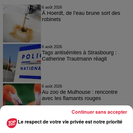
6 août 2026
À Hoerdt, de l’eau brune sort des
robinets
6 août 2026
Tags antisémites à Strasbourg :
Catherine Trautmann réagit
6 août 2026
Au zoo de Mulhouse : rencontre
avec les flamants rouges
Continuer sans accepter
Le respect de votre vie privée est notre priorité