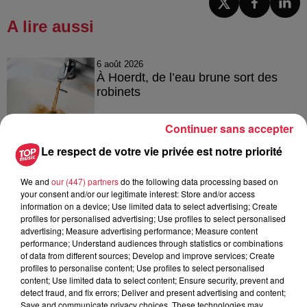
A lire aussi
6 août 2026
À Hoerdt, de l’eau brune sort des
robinets
Continuer sans accepter
Le respect de votre vie privée est notre priorité
6 août 2026
Tags antisémites à Strasbourg :
We and
our (447) partners
do the following data processing based on
Catherine Trautmann réagit
your consent and/or our legitimate interest: Store and/or access
information on a device; Use limited data to select advertising; Create
profiles for personalised advertising; Use profiles to select personalised
advertising; Measure advertising performance; Measure content
performance; Understand audiences through statistics or combinations
6 août 2026
of data from different sources; Develop and improve services; Create
Au zoo de Mulhouse : rencontre
profiles to personalise content; Use profiles to select personalised
avec les flamants rouges
content; Use limited data to select content; Ensure security, prevent and
detect fraud, and fix errors; Deliver and present advertising and content;
Save and communicate privacy choices. These technologies may