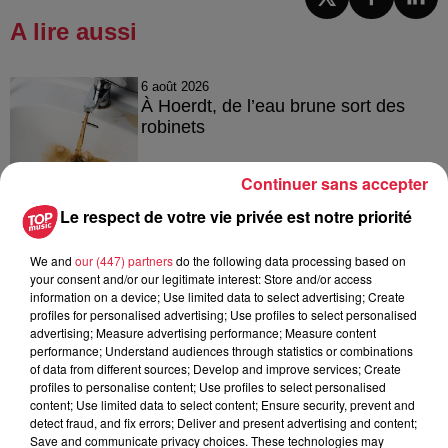
A lire aussi
6 août 2026
À Hoerdt, de l’eau brune sort des
robinets
Continuer sans accepter
Le respect de votre vie privée est notre priorité
6 août 2026
Tags antisémites à Strasbourg :
Catherine Trautmann réagit
We and
our (447) partners
do the following data processing based on
your consent and/or our legitimate interest: Store and/or access
information on a device; Use limited data to select advertising; Create
profiles for personalised advertising; Use profiles to select personalised
advertising; Measure advertising performance; Measure content
performance; Understand audiences through statistics or combinations
6 août 2026
of data from different sources; Develop and improve services; Create
Au zoo de Mulhouse : rencontre
profiles to personalise content; Use profiles to select personalised
avec les flamants rouges
content; Use limited data to select content; Ensure security, prevent and
detect fraud, and fix errors; Deliver and present advertising and content;
Save and communicate privacy choices. These technologies may