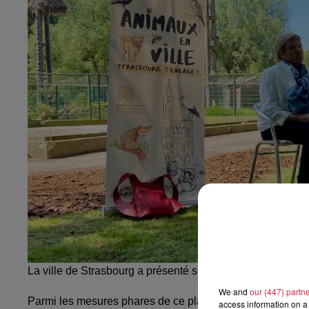
La ville de Strasbourg a présenté son plan d'actions en f
We and
our (447) partn
Parmi les mesures phares de ce plan d’actions :
la transf
access information on a 