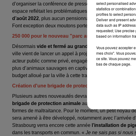
select personalised ad
d’organiser la conférence de presse devant l’ancienne gril
statistics or combinatio
espace reflétait les problématiques autour de l’éthique a
profiles to select person
d’août 2022
, plus aucun pensionnaire n’est présent dans
Deliver and present adv
data such as IP address 
Font exception deux moutons porteurs sains de la paratub
requested; Use precise g
250 000 pour le nouveau "parc animalier pédagogique
based on information tra
Désormais
vide et fermé au grand public
, l’ancien zoo 
Vous pouvez accepter en 
mes choix". Vous pouvez
ville vient de lancer un appel à projet qui prendra fin a
ce site. Vous pouvez met
acteur public comme privé, engagé dans la cause animale
bas de chaque page.
plus d’animaux sauvages en captivité. Ce projet devra éga
budget alloué par la ville à cette transformation tournera 
Création d'une brigade de protection animale
Plusieurs autres nouveautés devraient également voir le jou
brigade de protection animale
au sein de la police munici
formes de maltraitance. Pour le moment, un petit noyau de
sera amené à être développé, notamment avec l’arrivée 
Strasbourg verra encore cette année
l’installation de pi
dans les transports en commun. «
Je ne sais pas si nous