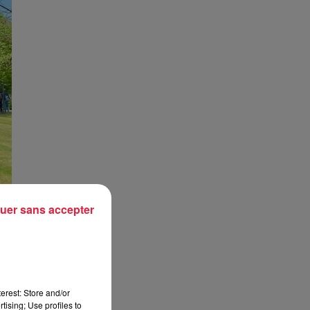
uer sans accepter
erest: Store and/or
tising; Use profiles to