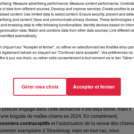
vertising; Measure advertising performance; Measure content performance; Unders
le des gorilles de cet ancien zoo n’avait rien d’anodin. Cet
ns of data from different sources; Develop and improve services; Create profiles to 
nimale qui existaient à Strasbourg. Désormais,
depuis le mois
alised content; Use limited data to select content; Ensure security, prevent and detect
 les enclos de l’Orangerie, transférés dans de plus grand espac
ertising and content; Save and communicate privacy choices. These technologies
and browsing data to offer following functionalities: Identify devices based on infor
erculose, empêchant donc leur transfert auprès d’autres anima
eolocation data; Match and combine data from other data sources; Link different de
" de l'Orangerie
nsmitted automatically.
de l’Orangerie n’est pourtant pas voué à rester à l’abandon. La
cliquant sur "Accepter et fermer", ou affiner en sélectionnant les finalités et/ou pa
 également refuser en cliquant sur "Continuer sans accepter". Vos préférences ne 
u mois de septembre 2023. Strasbourg souhaite trouver un nouvel
tre à jour vos choix, ou retirer votre consentement à tout moment via le lien "Gérer 
, pour ouvrir un
parc animalier pédagogique
qui n’accueillera
lement prioriser la gratuité de son accès pour le grand public. 
autour de
250 000 euros
.
Gérer mes choix
Accepter et fermer
r d’ici à la fin de l’année 2023. La ville entend constituer une
pale. Leur objectif : intervenir sur le terrain contre les diverses
 policier engagé dans cette démarche s’est déjà formé, mais il
d’une brigade de maître-chiens en 2024. En complément,
geonniers contraceptifs
et l’autorisation de la venue des chiens
 sommes exemplaire à Strasbourg, mais en tout cas, nous