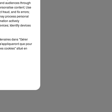
tand audiences through
personalise content; Use
 fraud, and fix errors;
es.
 may process personal
mation actively
ux.
vices; Identify devices
rtenaires dans "Gérer
s'appliqueront que pour
les cookies" situé en
Le