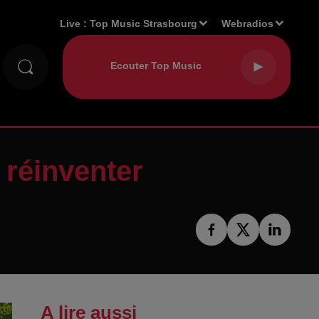
Live :
Top Music Strasbourg
Webradios
 réinventer
A lire aussi