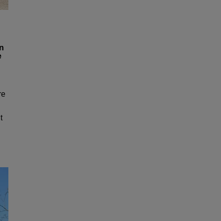
un
e
re
t