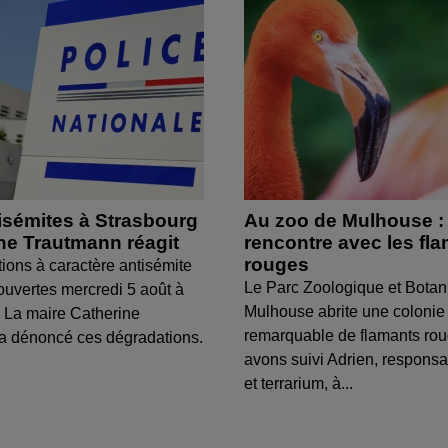
isémites à Strasbourg
Au zoo de Mulhouse :
ine Trautmann réagit
rencontre avec les fl
rouges
tions à caractère antisémite
Le Parc Zoologique et Botan
ouvertes mercredi 5 août à
Mulhouse abrite une colonie
 La maire Catherine
remarquable de flamants ro
a dénoncé ces dégradations.
avons suivi Adrien, respons
et terrarium, à...