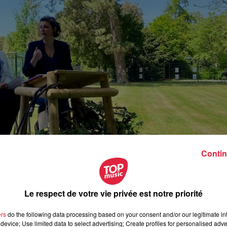
Contin
Le respect de votre vie privée est notre priorité
aveur des animaux le 3 mai.
ers
do the following data processing based on your consent and/or our legitimate int
ormation de l’ancien zoo de l’Orangerie
. Le choix de la maire,
device; Use limited data to select advertising; Create profiles for personalised adver