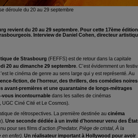
 se déroule du 20 au 29 septembre
rg revient du 20 au 29 septembre. Pour cette 17ème édition
rasbourgeois. Interview de Daniel Cohen, directeur artistiq
stique de Strasbourg
(FEFFS) est de retour dans la capitale
di 20 au dimanche 29 septembre
. C’est évidemment un festiv
C’est le cinéma de genre au sens large qui y est représenté. Au
ence-fiction, de l’horreur, des thrillers, des comédies noires
 avant-premières et une quarantaine de longs-métrages
-vous incontournable
dans les salles de cinémas
x, UGC Ciné Cité et Le Cosmos).
matique de rétrospectives. La première destinée au
cinéma
x
).
Une seconde dédiée à un invité d’honneur venu des État
nu pour ses films d'action
(Predator, Piège de cristal, À la
 en enfer).
Un réalisateur important à Hollywood pour avoir