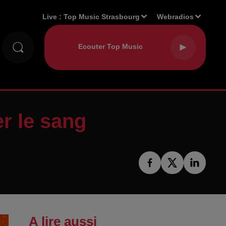
Live :
Top Music Strasbourg
Webradios
r le sang
A lire aussi