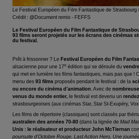
Le Festival Européen du Film Fantastique de Strasbourg
Crédit :
@Document remis - FEFFS
Le Festival Européen du Film Fantastique de Strasbou
93 films seront projetés sur les écrans des cinémas st
du festival.
Prêt à frissonner ? Le
Festival Européen du Film Fanta
e
alsacienne pour une 17
édition qui se déroule du
vendre
qui met en lumière les films fantastiques, mais pas que ! 
menu des
93 films
proposés pendant le festival : de la
sci
ou encore du cinéma d’animation
. Avec de
nombreuses
venus du monde entier,
le festival est devenu un
rendez
strasbourgeoises (aux cinémas Star, Star St-Exupéry, Vo
Les films de répertoire (classiques) sont classés par thé
australien des années 70-80
(dans la lignée de
Mad Ma
Unis : le réalisateur et producteur John McTiernan
con
poursuite d'Octobre Rouge, Last Action Hero, Une journée