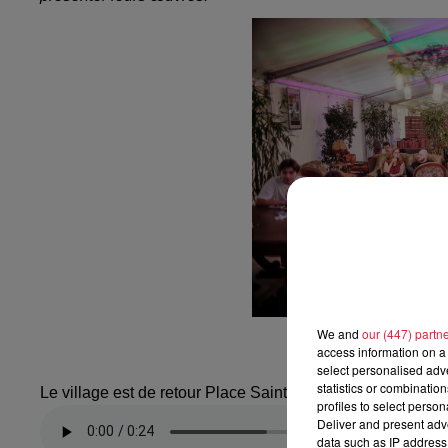
We and
our (447) partn
Le village Place Saint-T
access information on a 
select personalised ad
statistics or combinatio
Le village est de retour Place Saint-Thomas
profiles to select person
Deliver and present adv
data such as IP address 