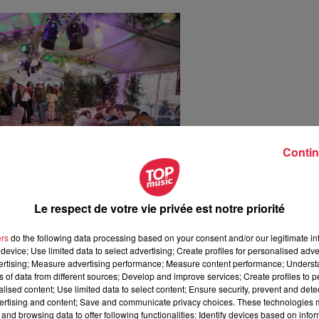
Contin
Le respect de votre vie privée est notre priorité
ers
do the following data processing based on your consent and/or our legitimate int
homas
-
@Document remis - FEFFS
device; Use limited data to select advertising; Create profiles for personalised adver
vertising; Measure advertising performance; Measure content performance; Unders
ns of data from different sources; Develop and improve services; Create profiles to 
alised content; Use limited data to select content; Ensure security, prevent and detect
ertising and content; Save and communicate privacy choices. These technologies
and browsing data to offer following functionalities: Identify devices based on infor