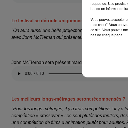
requested; Use precise g
based on information tra
Vous pouvez accepter en 
Le festival se déroule uniquement dans les cinémas 
mes choix". Vous pouvez
ce site. Vous pouvez met
"On aura aussi une belle projection en plein air, place du 
bas de chaque page.
avec John McTiernan qui présentera justement son film."
John McTiernan sera présent mardi, Place du Château pour
Les meilleurs longs-métrages seront récompensés ?
"Pour les longs métrages, il y a trois compétitions : il y a
compétition « crossover » : ce sont plutôt des thrillers, de
une compétition de films d’animation plutôt pour adultes. 