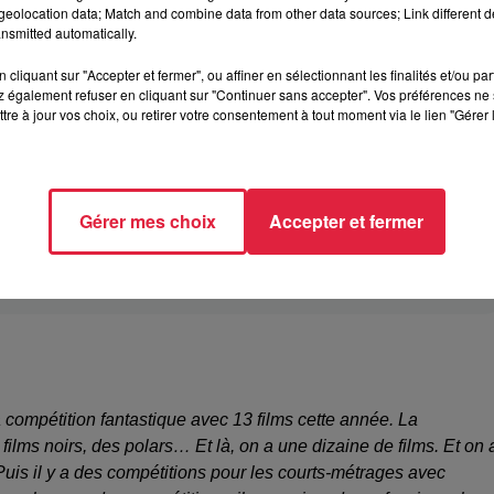
eolocation data; Match and combine data from other data sources; Link different de
nsmitted automatically.
cliquant sur "Accepter et fermer", ou affiner en sélectionnant les finalités et/ou pa
strasbourgeois ?
 également refuser en cliquant sur "Continuer sans accepter". Vos préférences ne 
tre à jour vos choix, ou retirer votre consentement à tout moment via le lien "Gérer 
château au pied de la cathédrale le mardi soir de Piège de crist
Gérer mes choix
Accepter et fermer
 présenter son film "Piège de cristal"
 la compétition fantastique avec 13 films cette année. La
s films noirs, des polars… Et là, on a une dizaine de films. Et on 
Puis il y a des compétitions pour les courts-métrages avec