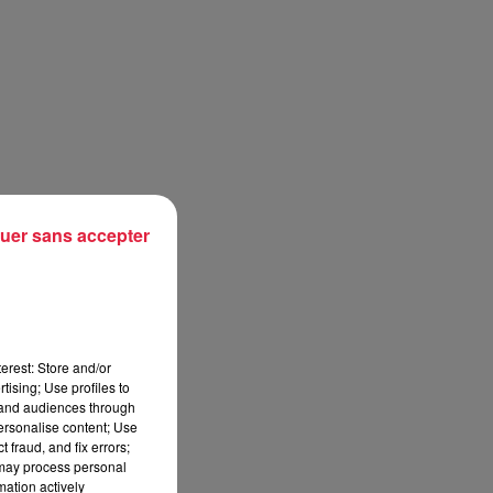
uer sans accepter
erest: Store and/or
tising; Use profiles to
tand audiences through
personalise content; Use
 fraud, and fix errors;
 may process personal
mation actively