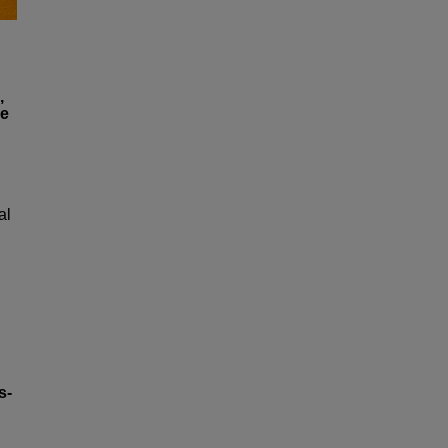
,
ue
al
s-