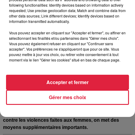
a cet événement phare qui est le colloque annuel à la fin du
following functionalities: Identify devices based on information actively
requested; Use precise geolocation data; Match and combine data from
mois de novembre, qui réunit un millier de personnes qui a
other data sources; Link different devices; Identify devices based on
vocation de formation pour les travailleurs et les
information transmitted automatically.
travailleuses sociales et les agents de la ville. Il s’agit
Vous pouvez accepter en cliquant sur "Accepter et fermer", ou affiner en
également de former la police municipale.
Des formations
sélectionnant les finalités et/ou partenaires dans "Gérer mes choix".
ont déjà eu lieu pour repérer et sanctionner le
Vous pouvez également refuser en cliquant sur "Continuer sans
harcèlement sexiste et sexuel de rue
. Nous renforçons
accepter". Vos préférences ne s'appliqueront que pour ce site. Vous
pouvez mettre à jour vos choix, ou retirer votre consentement à tout
également les moyens au commissariat central où il existe
moment via le lien "Gérer les cookies" situé en bas de chaque page.
un point d’accueil des victimes avec des personnes
spécialement formées pour recueillir la parole des femmes
victimes de violences. C’est un dispositif que nous
Accepter et fermer
renforçons.
Il y a également 74 nouvelles places pour les
femmes victimes de violences qui ont été mises en place
Gérer mes choix
depuis le début de l’année 2021.
Ces places
d'hébergement sont confiées à des associations avec un
suivi social de ces femmes.
Dans ce domaine de lutte
contre les violences faites aux femmes, on met des
moyens supplémentaires importants.