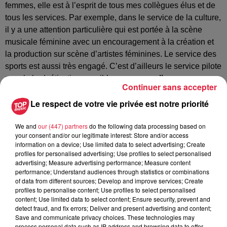
femmes, elle est à l’esprit de tous mes collègues élus et de
tous les services. Par exemple, dans le service de la culture,
il y a une attention particulière qui est portée à la scène
musicale féminine avec un encouragement à la création et
la production sur scène d’artistes féminines. Le service des
sports est aussi très engagé. C’est d’ailleurs le service pilote
pour la budgétisation sensible aux genres.
Il y a une
Continuer sans accepter
réflexion sur l’égalité dans les sports qui passe par le
Le respect de votre vie privée est notre priorité
prisme du budget
. Autrement dit,
est-ce que l’argent
public qu’on dépense pour les activités sportives sur
We and
our (447) partners
do the following data processing based on
notre territoire sert à encourager le sport féminin et le
your consent and/or our legitimate interest: Store and/or access
sport masculin de la même manière ?
Et comment
information on a device; Use limited data to select advertising; Create
remédier aux éventuels déséquilibres ?
C’est une initiative
profiles for personalised advertising; Use profiles to select personalised
advertising; Measure advertising performance; Measure content
totalement innovante pour Strasbourg qu’on espère
performance; Understand audiences through statistics or combinations
ensuite généraliser.
of data from different sources; Develop and improve services; Create
profiles to personalise content; Use profiles to select personalised
En parallèle, vous menez toute une campagne pour
content; Use limited data to select content; Ensure security, prevent and
lutter contre les violences faites aux femmes ?
detect fraud, and fix errors; Deliver and present advertising and content;
Save and communicate privacy choices. These technologies may
Oui, en ce qui concerne les violences faites aux femmes, il y
process personal data such as IP address and browsing data to offer