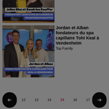
Jordan et Alban
fondateurs du spa
capillaire Tohi Keal à
Vendenheim
Top Family
12
13
14
15
16
17
18