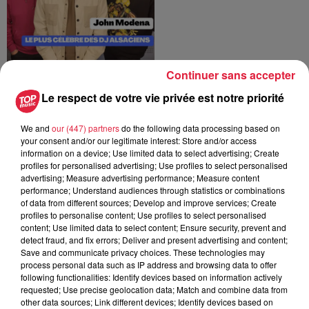
Continuer sans accepter
Laurent fondateur de
l'entreprise alsacienne,
Le respect de votre vie privée est notre priorité
LSG partenaire
diffusion
We and
our (447) partners
do the following data processing based on
Top Family
your consent and/or our legitimate interest: Store and/or access
information on a device; Use limited data to select advertising; Create
profiles for personalised advertising; Use profiles to select personalised
advertising; Measure advertising performance; Measure content
performance; Understand audiences through statistics or combinations
of data from different sources; Develop and improve services; Create
profiles to personalise content; Use profiles to select personalised
content; Use limited data to select content; Ensure security, prevent and
Enzo Poirot et Antoine
detect fraud, and fix errors; Deliver and present advertising and content;
Torres, joueurs de
Save and communicate privacy choices. These technologies may
l'Étoile Noire de
process personal data such as IP address and browsing data to offer
Strasbourg
following functionalities: Identify devices based on information actively
requested; Use precise geolocation data; Match and combine data from
Top Family
other data sources; Link different devices; Identify devices based on